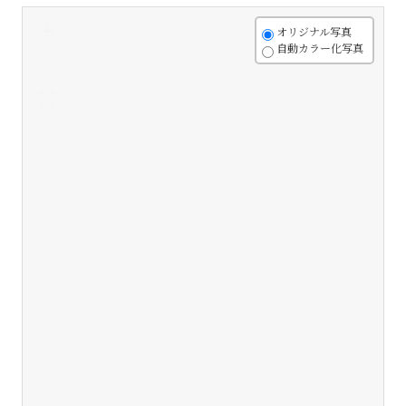
+
オリジナル写真
自動カラー化写真
-