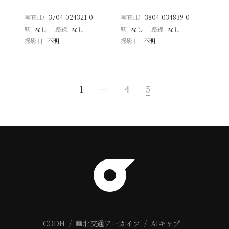
写真ID
3704-024321-0
写真ID
3804-034839-0
駅
なし
路線
なし
駅
なし
路線
なし
撮影日
不明
撮影日
不明
1
…
4
5
CODH
華北交通アーカイブ
AIキャプ