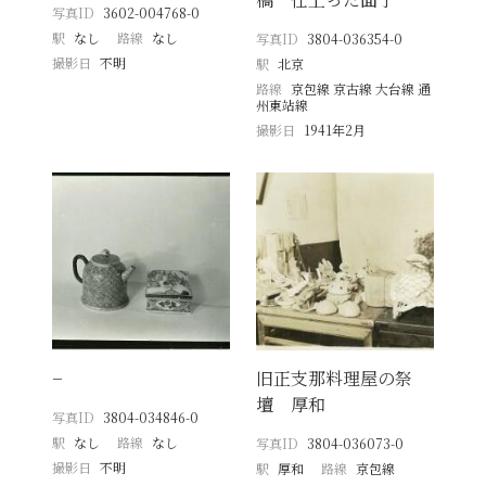
写真ID
3602-004768-0
駅
なし
路線
なし
写真ID
3804-036354-0
撮影日
不明
駅
北京
路線
京包線 京古線 大台線 通
州東站線
撮影日
1941年2月
−
旧正支那料理屋の祭
壇 厚和
写真ID
3804-034846-0
駅
なし
路線
なし
写真ID
3804-036073-0
撮影日
不明
駅
厚和
路線
京包線