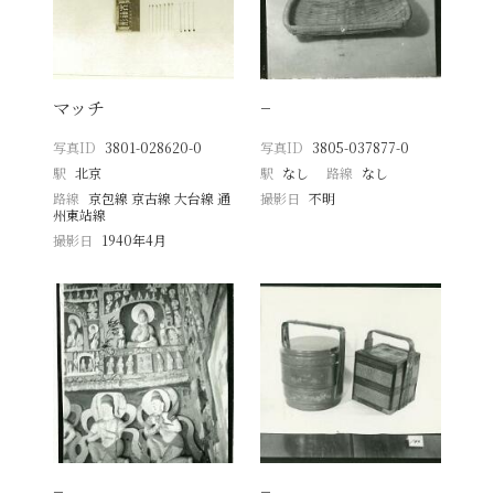
マッチ
−
写真ID
3801-028620-0
写真ID
3805-037877-0
駅
北京
駅
なし
路線
なし
路線
京包線 京古線 大台線 通
撮影日
不明
州東站線
撮影日
1940年4月
−
−