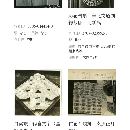
−
彫花格扇 華北交通副
総裁邸 北新橋
写真ID
3605-014454-0
駅
なし
路線
なし
写真ID
3704-023992-0
撮影日
不明
駅
北京
路線
京包線 京古線 大台線 通
州東站線
撮影日
1939年9月
白雲観 縁喜文字（星
供花と頭飾 支那正月