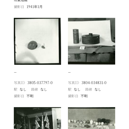
撮影日
1941年1月
−
−
写真ID
3805-037797-0
写真ID
3804-034831-0
駅
なし
路線
なし
駅
なし
路線
なし
撮影日
不明
撮影日
不明