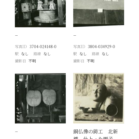
−
−
写真ID
3704-024148-0
写真ID
3804-034929-0
駅
なし
路線
なし
駅
なし
路線
なし
撮影日
不明
撮影日
不明
−
銅仏像の鋳工 北新
橋 仕上った面子