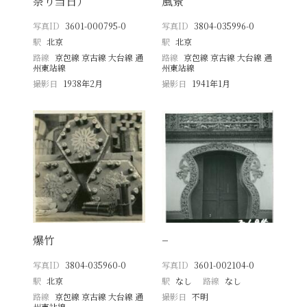
祭り当日）
風景
写真ID
3601-000795-0
写真ID
3804-035996-0
駅
北京
駅
北京
路線
京包線 京古線 大台線 通
路線
京包線 京古線 大台線 通
州東站線
州東站線
撮影日
1938年2月
撮影日
1941年1月
爆竹
−
写真ID
3804-035960-0
写真ID
3601-002104-0
駅
北京
駅
なし
路線
なし
路線
京包線 京古線 大台線 通
撮影日
不明
州東站線