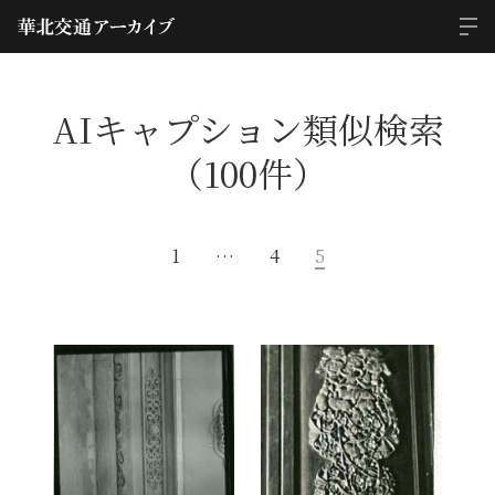
AIキャプション類似検索
（100件）
1
…
4
5