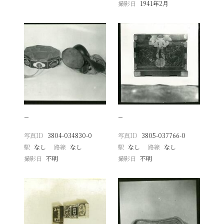
撮影日
1941年2月
−
−
写真ID
3804-034830-0
写真ID
3805-037766-0
駅
なし
路線
なし
駅
なし
路線
なし
撮影日
不明
撮影日
不明