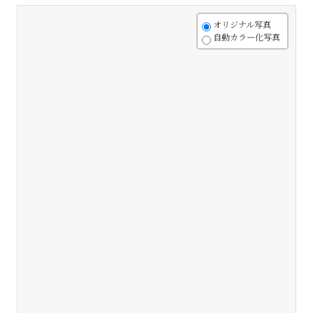
+
オリジナル写真
自動カラー化写真
-