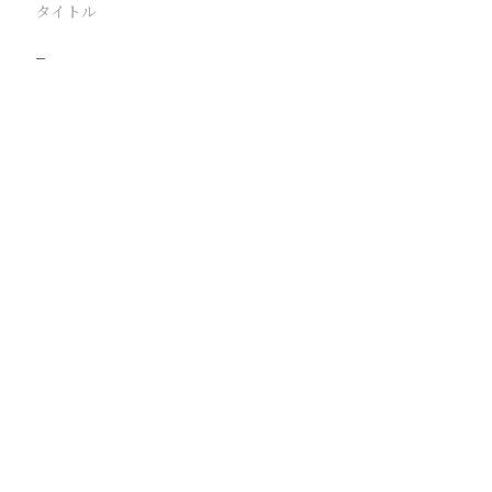
タイトル
−
駅
路線
撮影年月
撮影者