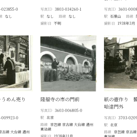
-023855-0
写真ID
3803-034260-1
写真ID
3601-000
線
なし
駅
なし
路線
なし
駅
石景山
路線
撮影日
不明
撮影日
1938年3月
そうめん売り
隆福寺の市の門前
紙の壺作り 
哈達門外
写真ID
3603-006805-0
駅
北京
-009923-0
写真ID
3703-020
路線
京包線 京古線 大台線 通州
駅
北京
東站線
京古線 大台線 通州
路線
京包線 京古線
撮影日
1938年11月
東站線