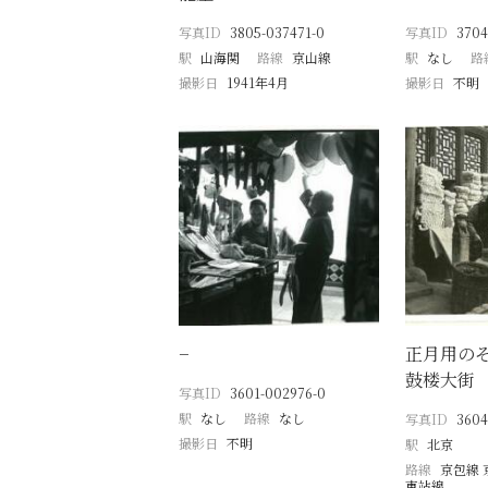
写真ID
3805-037471-0
写真ID
3704
駅
山海関
路線
京山線
駅
なし
路
撮影日
1941年4月
撮影日
不明
−
正月用の
鼓楼大街
写真ID
3601-002976-0
駅
なし
路線
なし
写真ID
3604
撮影日
不明
駅
北京
路線
京包線 
東站線