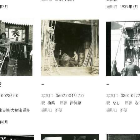
9年2月
撮影日
1939年7月
売
−
−
-002869-0
写真ID
3602-004647-0
写真ID
3801-0272
駅
滄県
路線
津浦線
駅
なし
路線
な
京古線 大台線 通州
撮影日
不明
撮影日
不明
8年6月