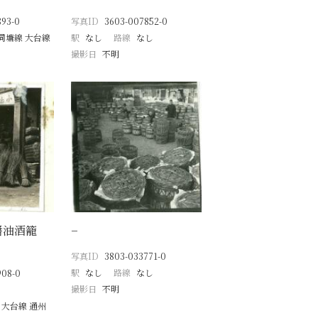
893-0
写真ID
3603-007852-0
同塘線 大台線
駅
なし
路線
なし
撮影日
不明
醬油酒籠
−
写真ID
3803-033771-0
駅
なし
路線
なし
908-0
撮影日
不明
 大台線 通州