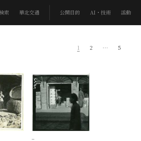
検索
華北交通
公開目的
AI・技術
活動
1
2
…
5
−