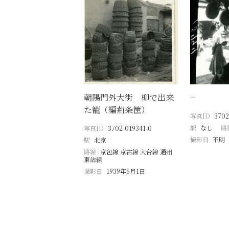
朝陽門外大街 柳で出来
−
た籠（編荊条筐）
写真ID
3702
駅
なし
路
写真ID
3702-019341-0
撮影日
不明
駅
北京
路線
京包線 京古線 大台線 通州
東站線
撮影日
1939年6月1日