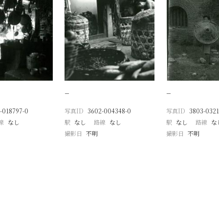
−
−
-018797-0
写真ID
3602-004348-0
写真ID
3803-0321
線
なし
駅
なし
路線
なし
駅
なし
路線
な
撮影日
不明
撮影日
不明