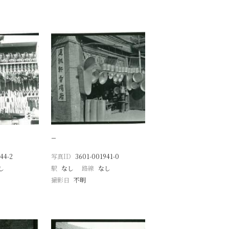
−
44-2
写真ID
3601-001941-0
し
駅
なし
路線
なし
撮影日
不明