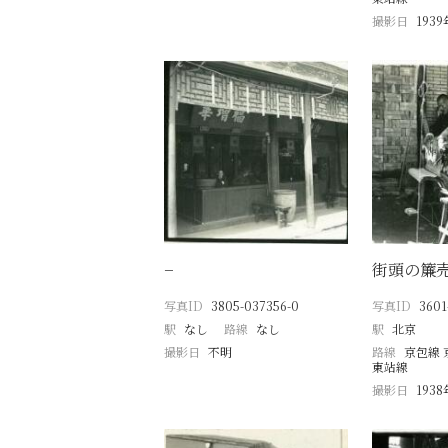
撮影日
193
−
街頭の簾
写真ID
3805-037356-0
写真ID
3601
駅
なし
路線
なし
駅
北京
撮影日
不明
路線
京包線 
東站線
撮影日
193