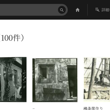
詳細
100件）
−
柫条筺作り