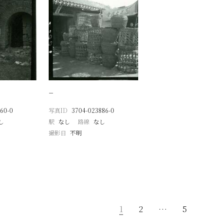
−
60-0
写真ID
3704-023886-0
し
駅
なし
路線
なし
撮影日
不明
1
2
…
5