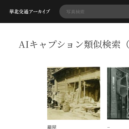
AIキャプション類似検索（
籠屋
−