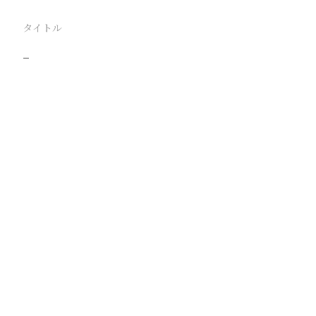
タイトル
−
駅
滄県
路線
津浦線
撮影年月