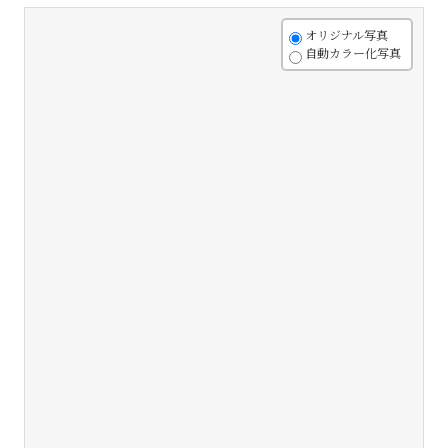
+
オリジナル写真
自動カラー化写真
-