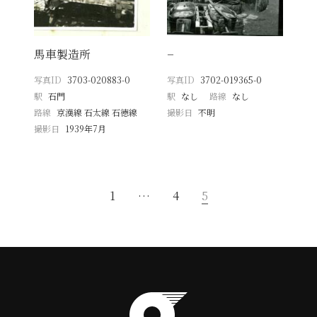
馬車製造所
−
写真ID
3703-020883-0
写真ID
3702-019365-0
駅
石門
駅
なし
路線
なし
路線
京漢線 石太線 石徳線
撮影日
不明
撮影日
1939年7月
1
…
4
5