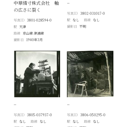
中華燐寸株式会社 軸
−
の広さに裂く
写真ID
3802-031017-0
駅
なし
路線
なし
写真ID
3801-028594-0
撮影日
不明
駅
天津
路線
京山線 津浦線
撮影日
1940年3月
−
−
写真ID
3805-037937-0
写真ID
3806-050295-0
駅
なし
路線
なし
駅
なし
路線
なし