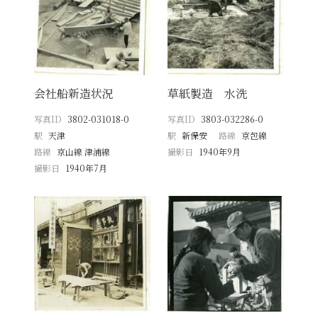
会社船新造状況
草紙製造 水洗
写真ID
3802-031018-0
写真ID
3803-032286-0
駅
天津
駅
新保安
路線
京包線
路線
京山線 津浦線
撮影日
1940年9月
撮影日
1940年7月