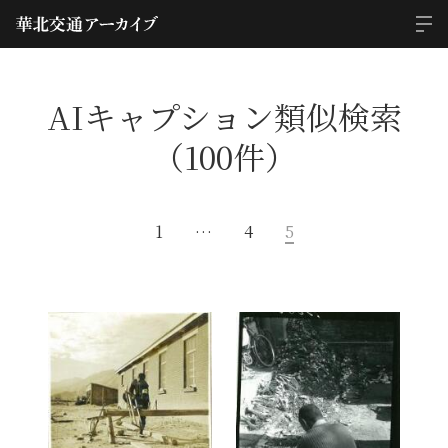
AIキャプション類似検索
（100件）
1
…
4
5