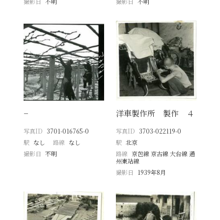
撮影日
不明
撮影日
不明
−
洋車製作所 製作 ４
写真ID
3701-016765-0
写真ID
3703-022119-0
駅
なし
路線
なし
駅
北京
撮影日
不明
路線
京包線 京古線 大台線 通
州東站線
撮影日
1939年8月