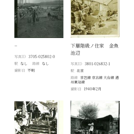
−
下層階級ノ住家 金魚
池辺
写真ID
3705-025802-0
駅
なし
路線
なし
写真ID
3801-026832-1
撮影日
不明
駅
北京
路線
京包線 京古線 大台線 通
州東站線
撮影日
1940年2月