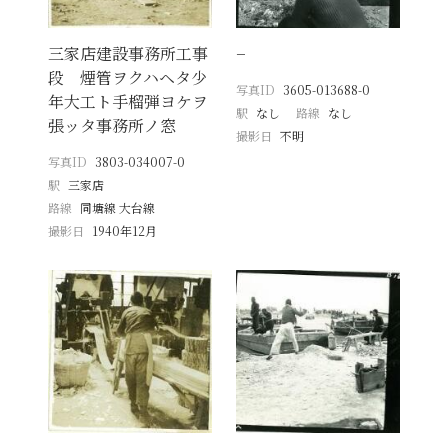
三家店建設事務所工事
−
段 煙管ヲクハヘタ少
写真ID
3605-013688-0
年大工ト手榴弾ヨケヲ
駅
なし
路線
なし
張ッタ事務所ノ窓
撮影日
不明
写真ID
3803-034007-0
駅
三家店
路線
同塘線 大台線
撮影日
1940年12月