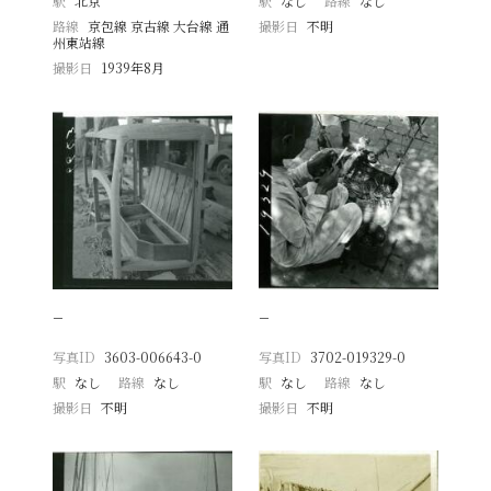
駅
北京
駅
なし
路線
なし
路線
京包線 京古線 大台線 通
撮影日
不明
州東站線
撮影日
1939年8月
−
−
写真ID
3603-006643-0
写真ID
3702-019329-0
駅
なし
路線
なし
駅
なし
路線
なし
撮影日
不明
撮影日
不明