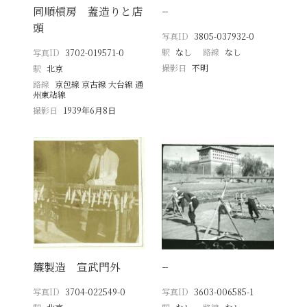
同順槓房 蓋造りと店
−
頭
写真ID
3805-037932-0
駅
なし
路線
なし
写真ID
3702-019571-0
撮影日
不明
駅
北京
路線
京包線 京古線 大台線 通
州東站線
撮影日
1939年6月8日
簾製造 宣武門外
−
写真ID
3704-022549-0
写真ID
3603-006585-1