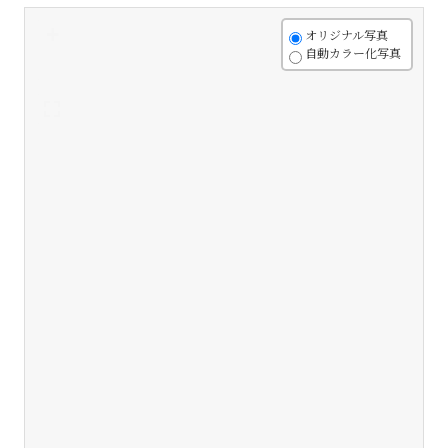
+
オリジナル写真
自動カラー化写真
-