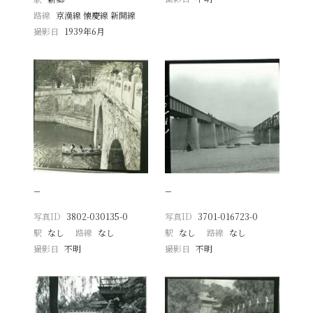
路線
京漢線 懐慶線 新開線
撮影日
1939年6月
−
−
写真ID
3802-030135-0
写真ID
3701-016723-0
駅
なし
路線
なし
駅
なし
路線
なし
撮影日
不明
撮影日
不明