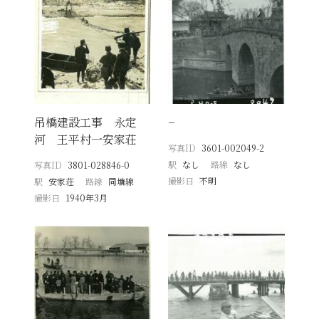
吊橋建設工事 永定
−
河 王平村一安家荘
写真ID
3601-002049-2
駅
なし
路線
なし
写真ID
3801-028846-0
撮影日
不明
駅
安家荘
路線
同塘線
撮影日
1940年3月