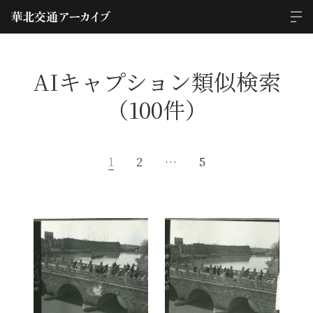
AIキャプション類似検索
（100件）
1
2
…
5