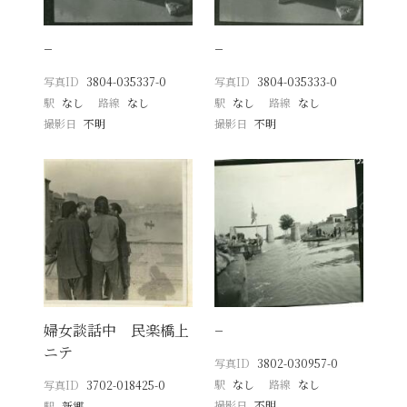
−
−
写真ID
3804-035337-0
写真ID
3804-035333-0
駅
なし
路線
なし
駅
なし
路線
なし
撮影日
不明
撮影日
不明
婦女談話中 民楽橋上
−
ニテ
写真ID
3802-030957-0
駅
なし
路線
なし
写真ID
3702-018425-0
撮影日
不明
駅
新郷