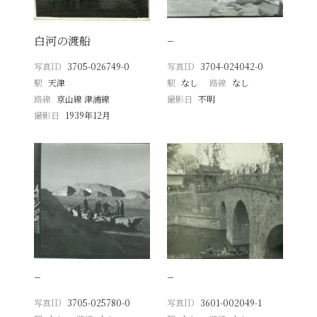
白河の渡船
−
写真ID
3705-026749-0
写真ID
3704-024042-0
駅
天津
駅
なし
路線
なし
路線
京山線 津浦線
撮影日
不明
撮影日
1939年12月
−
−
写真ID
3705-025780-0
写真ID
3601-002049-1