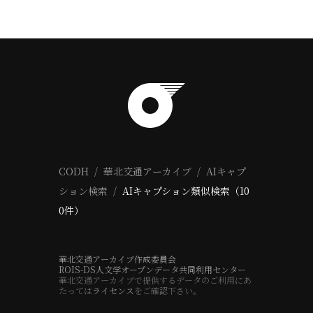
CODH
華北交通アーカイブ
AIキャプ
ション検索
AIキャプション類似検索（10
0件）
華北交通アーカイブ作成委員会
ROIS-DS人文学オープンデータ共同利用センター
華北交通アーカイブで提供するデータのご利用にあ
たっては
ライセンス
をご確認下さい。