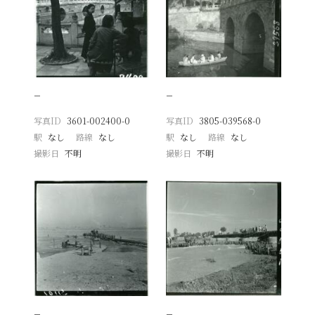
−
−
写真ID
3601-002400-0
写真ID
3805-039568-0
駅
なし
路線
なし
駅
なし
路線
なし
撮影日
不明
撮影日
不明
−
−