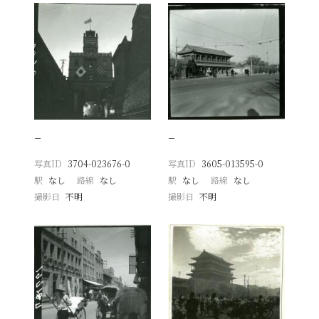
−
−
写真ID
3704-023676-0
写真ID
3605-013595-0
駅
なし
路線
なし
駅
なし
路線
なし
撮影日
不明
撮影日
不明