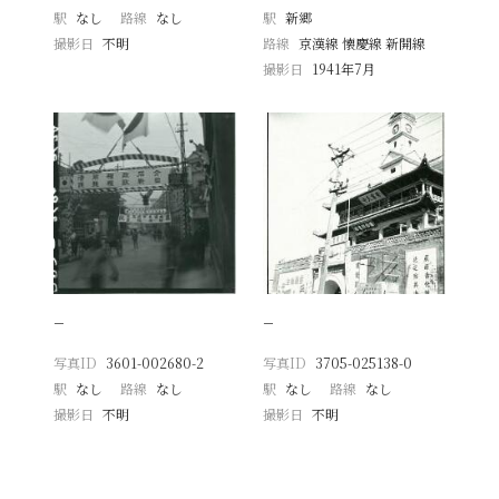
駅
なし
路線
なし
駅
新郷
撮影日
不明
路線
京漢線 懐慶線 新開線
撮影日
1941年7月
−
−
写真ID
3601-002680-2
写真ID
3705-025138-0
駅
なし
路線
なし
駅
なし
路線
なし
撮影日
不明
撮影日
不明