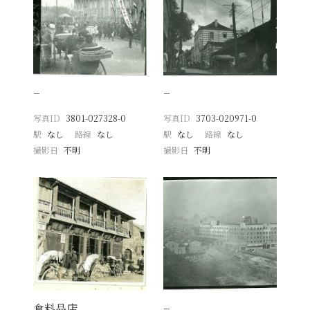
−
−
写真ID
3801-027328-0
写真ID
3703-020971-0
駅
なし
路線
なし
駅
なし
路線
なし
撮影日
不明
撮影日
不明
食料品店
−