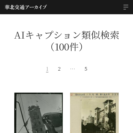
AIキャプション類似検索
（100件）
1
2
…
5