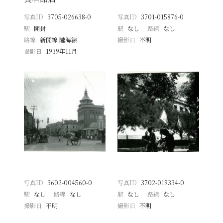
写真ID
3705-026638-0
写真ID
3701-015876-0
駅
開封
駅
なし
路線
なし
路線
新開線 隴海線
撮影日
不明
撮影日
1939年11月
−
−
写真ID
3602-004560-0
写真ID
3702-019334-0
駅
なし
路線
なし
駅
なし
路線
なし
撮影日
不明
撮影日
不明