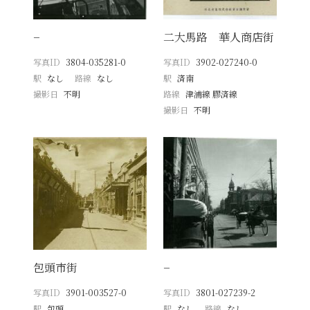
−
二大馬路 華人商店街
写真ID
3804-035281-0
写真ID
3902-027240-0
駅
なし
路線
なし
駅
済南
撮影日
不明
路線
津浦線 膠済線
撮影日
不明
包頭市街
−
写真ID
3901-003527-0
写真ID
3801-027239-2
駅
包頭
駅
なし
路線
なし