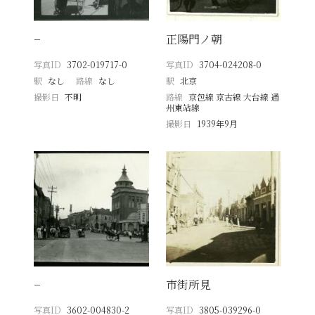
−
正陽門ノ朝
写真ID
3702-019717-0
写真ID
3704-024208-0
駅
なし
路線
なし
駅
北京
撮影日
不明
路線
京包線 京古線 大台線 通
州東站線
撮影日
1939年9月
−
市街所見
写真ID
3602-004830-2
写真ID
3805-039296-0