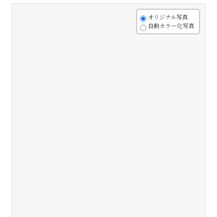
+
オリジナル写真
自動カラー化写真
-