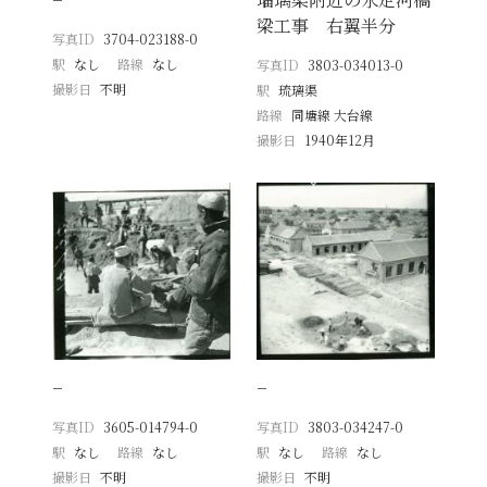
梁工事 右翼半分
写真ID
3704-023188-0
駅
なし
路線
なし
写真ID
3803-034013-0
撮影日
不明
駅
琉璃渠
路線
同塘線 大台線
撮影日
1940年12月
−
−
写真ID
3605-014794-0
写真ID
3803-034247-0
駅
なし
路線
なし
駅
なし
路線
なし
撮影日
不明
撮影日
不明