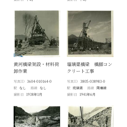
黄河橋梁架設・材料荷
瑠璃渠橋梁 橋脚コン
卸作業
クリート工事
写真ID
3604-010164-0
写真ID
3805-038983-0
駅
なし
路線
なし
駅
琉璃渠
路線
同塘線
撮影日
1938年1月
撮影日
1941年6月