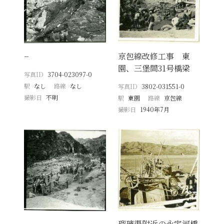
−
京包線改修工事 東
園、三堡間31号橋梁
写真ID
3704-023097-0
駅
なし
路線
なし
写真ID
3802-031551-0
撮影日
不明
駅
東園
路線
京包線
撮影日
1940年7月
−
瑠璃渠附近の永定河橋