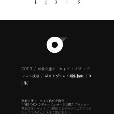
1
2
3
…
5
CODH
華北交通アーカイブ
AIキャプ
ション検索
AIキャプション類似検索（10
0件）
華北交通アーカイブ作成委員会
ROIS-DS人文学オープンデータ共同利用センター
華北交通アーカイブで提供するデータのご利用にあ
たっては
ライセンス
をご確認下さい。