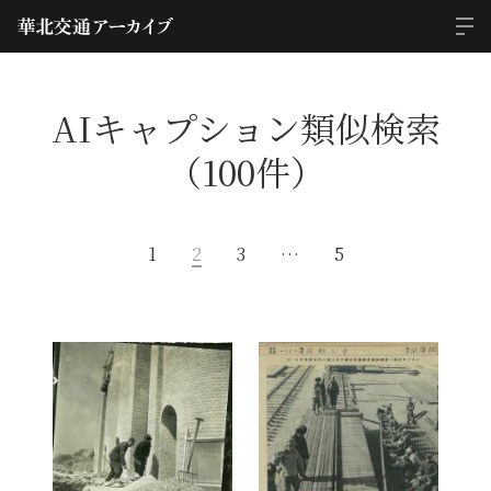
AIキャプション類似検索
（100件）
1
2
3
…
5