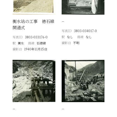
衡水站の工事 徳石線
−
開通式
写真ID
3803-034017-0
駅
なし
路線
なし
写真ID
3803-033176-0
撮影日
不明
駅
衡水
路線
石徳線
撮影日
1940年11月15日
−
−