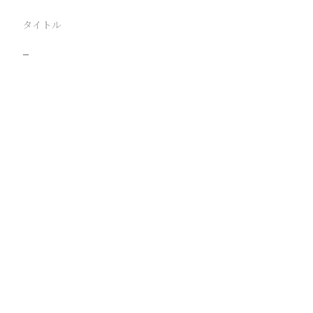
タイトル
−
駅
路線
撮影年月
撮影者