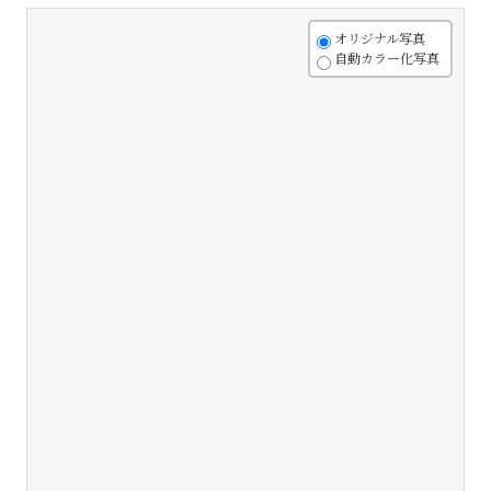
+
オリジナル写真
自動カラー化写真
-