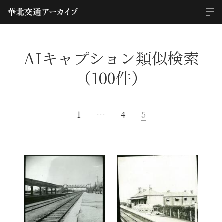
AIキャプション類似検索
（100件）
1
…
4
5