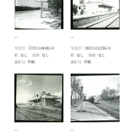
−
−
写真ID
3702-018481-0
写真ID
3802-031286-0
駅
なし
路線
なし
駅
なし
路線
なし
撮影日
不明
撮影日
不明
−
−