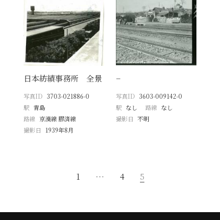
日本紡績事務所 全景
−
写真ID
3703-021886-0
写真ID
3603-009142-0
駅
青島
駅
なし
路線
なし
路線
京漢線 膠済線
撮影日
不明
撮影日
1939年8月
1
…
4
5