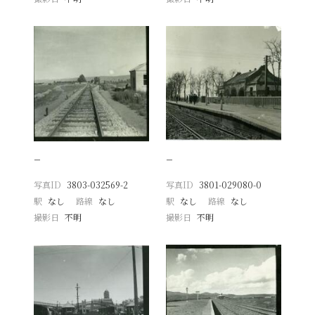
−
−
写真ID
3803-032569-2
写真ID
3801-029080-0
駅
なし
路線
なし
駅
なし
路線
なし
撮影日
不明
撮影日
不明