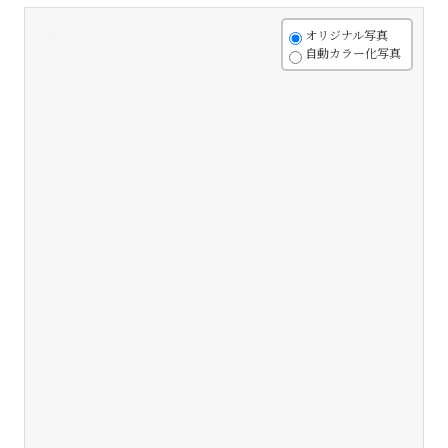
+
オリジナル写真
自動カラー化写真
-