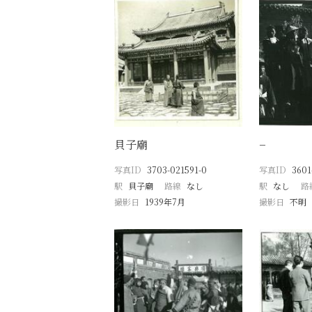
貝子廟
−
写真ID
3703-021591-0
写真ID
3601
駅
貝子廟
路線
なし
駅
なし
路
撮影日
1939年7月
撮影日
不明