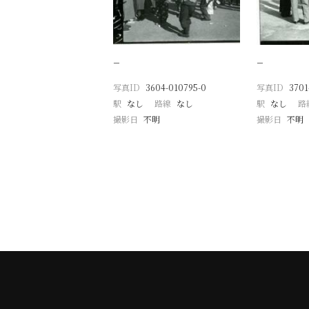
−
−
写真ID
3604-010795-0
写真ID
3701
駅
なし
路線
なし
駅
なし
路
撮影日
不明
撮影日
不明