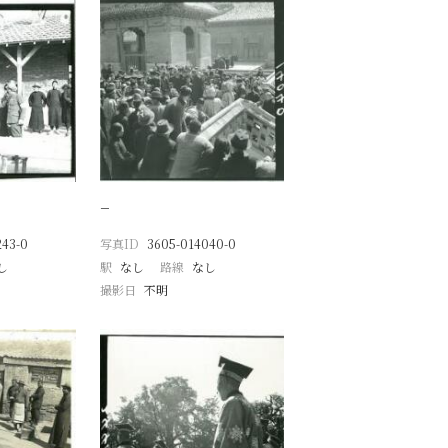
−
243-0
写真ID
3605-014040-0
し
駅
なし
路線
なし
撮影日
不明