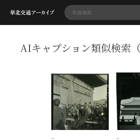
AIキャプション類似検索（
−
−