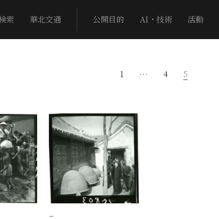
検索
華北交通
公開目的
AI・技術
活動
1
…
4
5
−