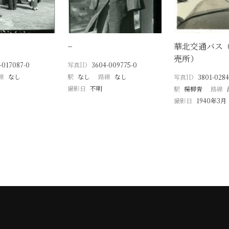
−
華北交通バス
売所）
-017087-0
写真ID
3604-009775-0
線
なし
駅
なし
路線
なし
写真ID
3801-0284
撮影日
不明
駅
楊柳青
路線
撮影日
1940年3月