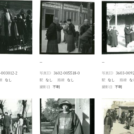
−
−
-003012-2
写真ID
3602-005518-0
写真ID
3603-009
線
なし
駅
なし
路線
なし
駅
なし
路線
な
撮影日
不明
撮影日
不明