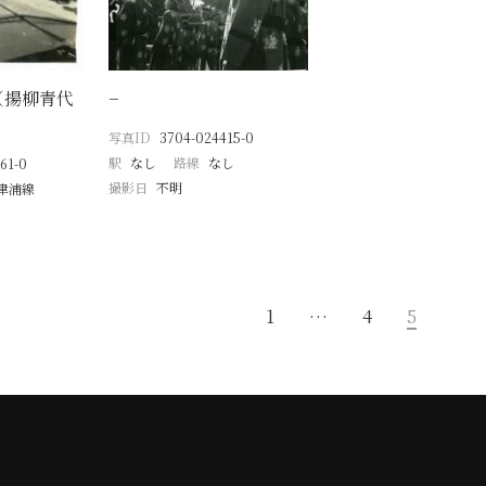
（揚柳青代
−
写真ID
3704-024415-0
駅
なし
路線
なし
61-0
撮影日
不明
津浦線
1
…
4
5