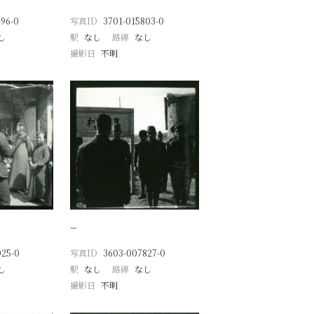
96-0
写真ID
3701-015803-0
し
駅
なし
路線
なし
撮影日
不明
−
025-0
写真ID
3603-007827-0
し
駅
なし
路線
なし
撮影日
不明