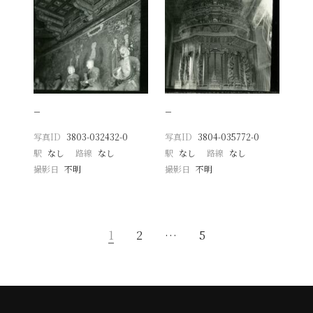
−
−
写真ID
3803-032432-0
写真ID
3804-035772-0
駅
なし
路線
なし
駅
なし
路線
なし
撮影日
不明
撮影日
不明
1
2
…
5