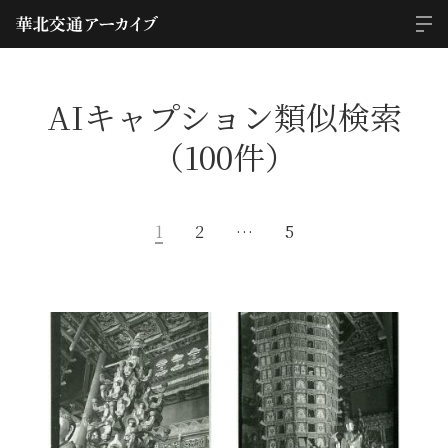
AIキャプション類似検索
（100件）
1
2
…
5