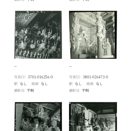
−
−
写真ID
3701-016256-0
写真ID
3801-026473-0
駅
なし
路線
なし
駅
なし
路線
なし
撮影日
不明
撮影日
不明