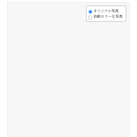
+
オリジナル写真
自動カラー化写真
-