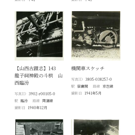
【山西古蹟志】143
機関車スケッチ
龍子祠神殿の斗栱 山
写真ID
3805-038257-0
西臨汾
駅
居庸関
路線
京包線
撮影日
1941年5月
写真ID
3902-r00105-0
駅
臨汾
路線
同蒲線
撮影日
1940年12月