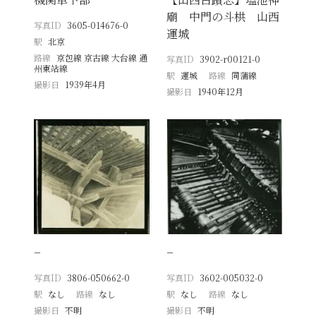
廟 中門の斗栱 山西
写真ID
3605-014676-0
運城
駅
北京
路線
京包線 京古線 大台線 通
写真ID
3902-r00121-0
州東站線
駅
運城
路線
同蒲線
撮影日
1939年4月
撮影日
1940年12月
−
−
写真ID
3806-050662-0
写真ID
3602-005032-0
駅
なし
路線
なし
駅
なし
路線
なし
撮影日
不明
撮影日
不明