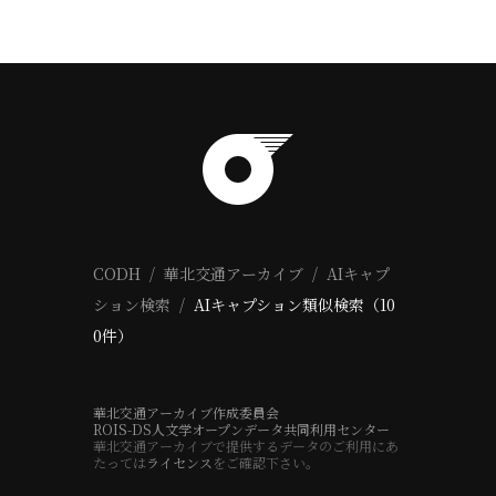
CODH
華北交通アーカイブ
AIキャプ
ション検索
AIキャプション類似検索（10
0件）
華北交通アーカイブ作成委員会
ROIS-DS人文学オープンデータ共同利用センター
華北交通アーカイブで提供するデータのご利用にあ
たっては
ライセンス
をご確認下さい。