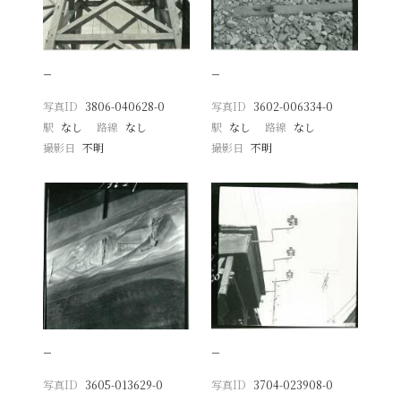
−
−
写真ID
3806-040628-0
写真ID
3602-006334-0
駅
なし
路線
なし
駅
なし
路線
なし
撮影日
不明
撮影日
不明
−
−
写真ID
3605-013629-0
写真ID
3704-023908-0