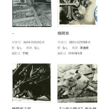
−
機関車
写真ID
3604-010142-0
写真ID
3801-029088-0
駅
なし
路線
なし
駅
なし
路線
津浦線
撮影日
不明
撮影日
1940年4月
機関車下部
【山西古蹟志】塩池神