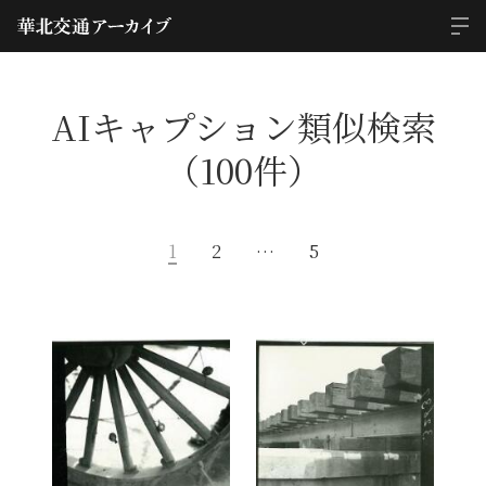
AIキャプション類似検索
（100件）
1
2
…
5