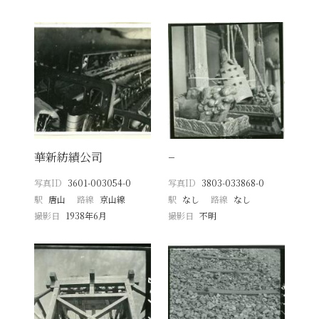
華新紡績公司
−
写真ID
3601-003054-0
写真ID
3803-033868-0
駅
唐山
路線
京山線
駅
なし
路線
なし
撮影日
1938年6月
撮影日
不明