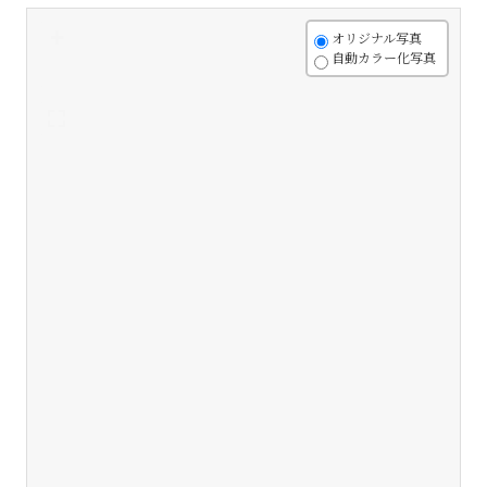
+
オリジナル写真
自動カラー化写真
-