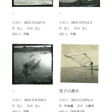
−
−
写真ID
3802-031169-0
写真ID
3805-039311-0
駅
なし
路線
なし
駅
なし
路線
なし
撮影日
不明
撮影日
不明
−
筏子の漁夫
写真ID
3805-039308-0
写真ID
3803-032896-0
駅
なし
路線
なし
駅
羊角溝
路線
小清河
撮影日
不明
撮影日
1940年9月