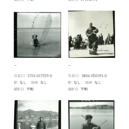
−
−
写真ID
3701-017559-0
写真ID
3806-050391-0
駅
なし
路線
なし
駅
なし
路線
なし
撮影日
不明
撮影日
不明