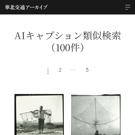
AIキャプション類似検索
（100件）
1
2
…
5