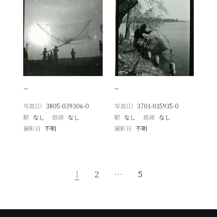
−
−
写真ID
3805-039306-0
写真ID
3701-015935-0
駅
なし
路線
なし
駅
なし
路線
なし
撮影日
不明
撮影日
不明
1
2
…
5