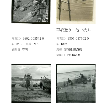
−
草紙造り 池で洗ふ
写真ID
3602-005542-0
写真ID
3805-037702-0
駅
なし
路線
なし
駅
開封
撮影日
不明
路線
新開線 隴海線
撮影日
1941年4月