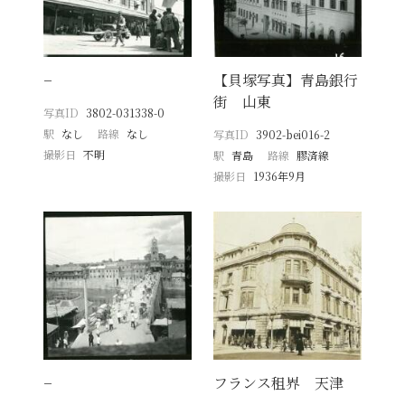
−
【貝塚写真】青島銀行
街 山東
写真ID
3802-031338-0
駅
なし
路線
なし
写真ID
3902-bei016-2
撮影日
不明
駅
青島
路線
膠済線
撮影日
1936年9月
−
フランス租界 天津