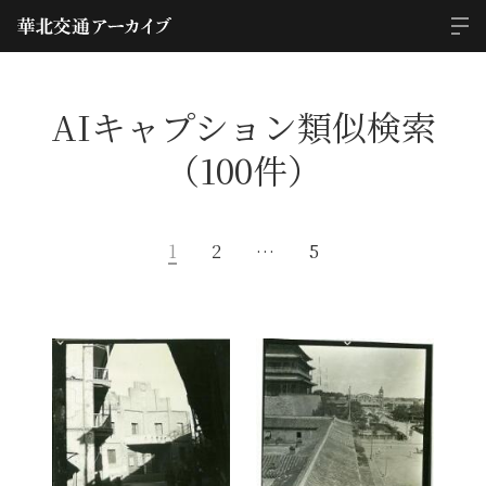
AIキャプション類似検索
（100件）
1
2
…
5