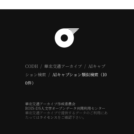
CODH
華北交通アーカイブ
AIキャプ
ション検索
AIキャプション類似検索（10
0件）
華北交通アーカイブ作成委員会
ROIS-DS人文学オープンデータ共同利用センター
華北交通アーカイブで提供するデータのご利用にあ
たっては
ライセンス
をご確認下さい。