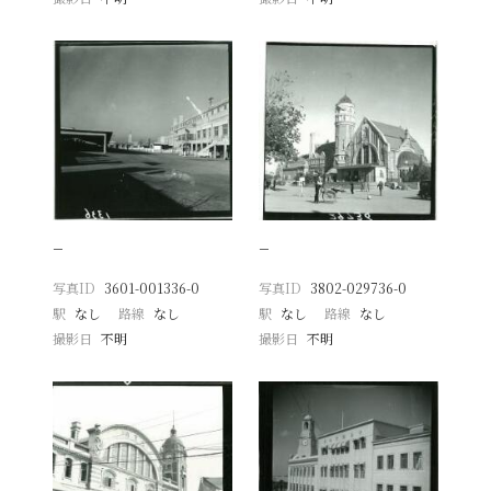
−
−
写真ID
3601-001336-0
写真ID
3802-029736-0
駅
なし
路線
なし
駅
なし
路線
なし
撮影日
不明
撮影日
不明