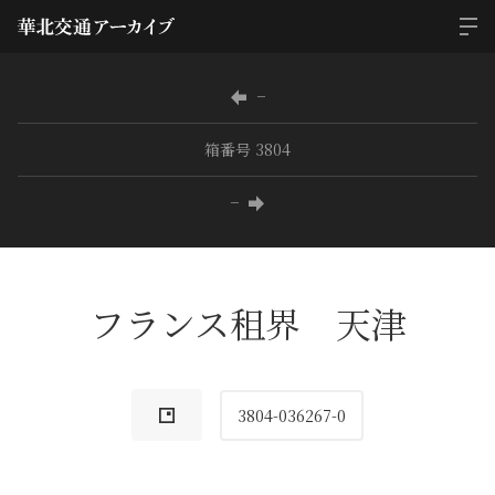
−
箱番号 3804
−
フランス租界 天津
3804-036267-0