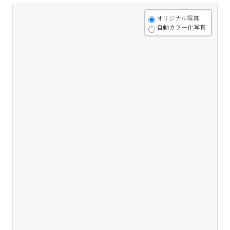
+
オリジナル写真
自動カラー化写真
-