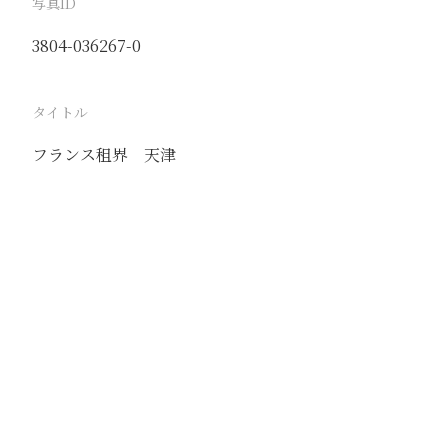
写真ID
3804-036267-0
タイトル
フランス租界 天津
駅
天津
路線
京山線
津浦線
撮影年月