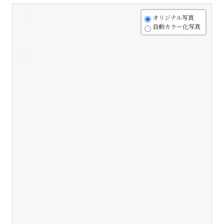
+
オリジナル写真
自動カラー化写真
-