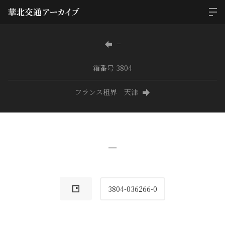
−
箱番号 3804
フランス租界 天津
−
3804-036266-0