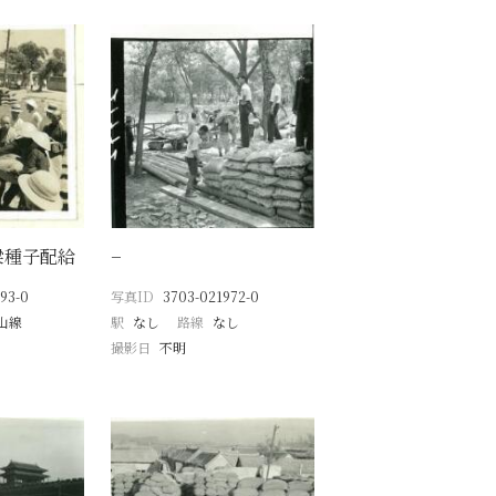
梁種子配給
−
93-0
写真ID
3703-021972-0
山線
駅
なし
路線
なし
撮影日
不明