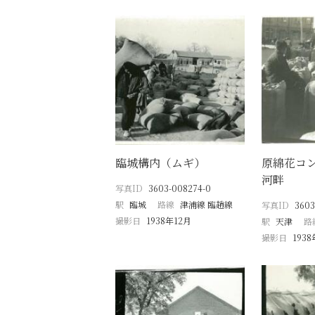
臨城構内（ムギ）
原綿花コ
河畔
写真ID
3603-008274-0
駅
臨城
路線
津浦線 臨趙線
写真ID
3603
撮影日
1938年12月
駅
天津
路
撮影日
193