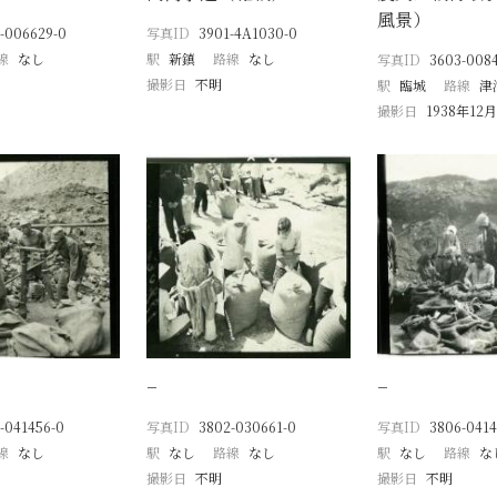
風景）
-006629-0
写真ID
3901-4A1030-0
線
なし
駅
新鎮
路線
なし
写真ID
3603-008
撮影日
不明
駅
臨城
路線
津
撮影日
1938年12月
−
−
-041456-0
写真ID
3802-030661-0
写真ID
3806-0414
線
なし
駅
なし
路線
なし
駅
なし
路線
な
撮影日
不明
撮影日
不明