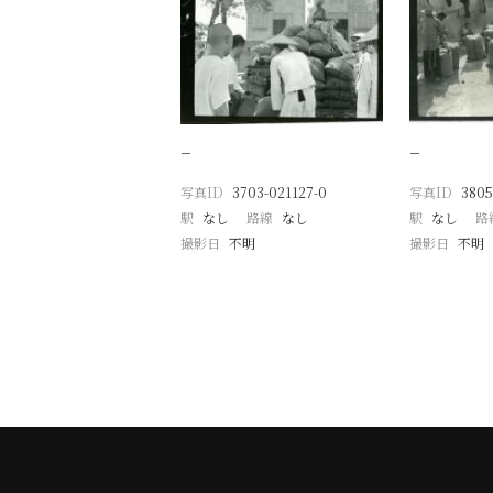
−
−
写真ID
3703-021127-0
写真ID
3805
駅
なし
路線
なし
駅
なし
路
撮影日
不明
撮影日
不明