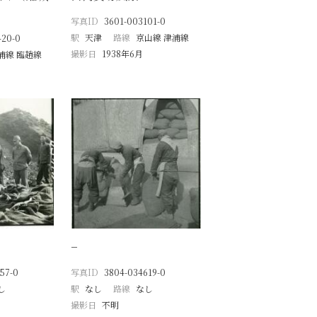
写真ID
3601-003101-0
駅
天津
路線
京山線 津浦線
420-0
撮影日
1938年6月
浦線 臨趙線
−
57-0
写真ID
3804-034619-0
し
駅
なし
路線
なし
撮影日
不明