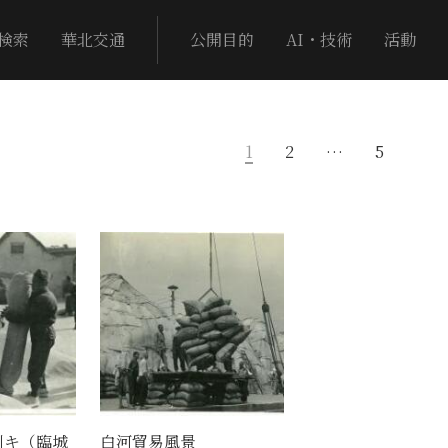
検索
華北交通
公開目的
AI・技術
活動
1
2
…
5
引キ（臨城
白河貿易風景