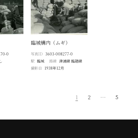
臨城構内（ムギ）
670-0
写真ID
3603-008277-0
し
駅
臨城
路線
津浦線 臨趙線
撮影日
1938年12月
1
2
…
5