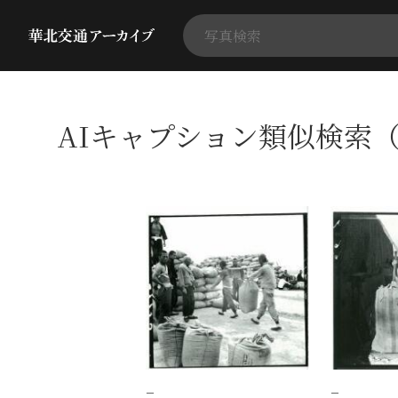
AIキャプション類似検索（
−
−