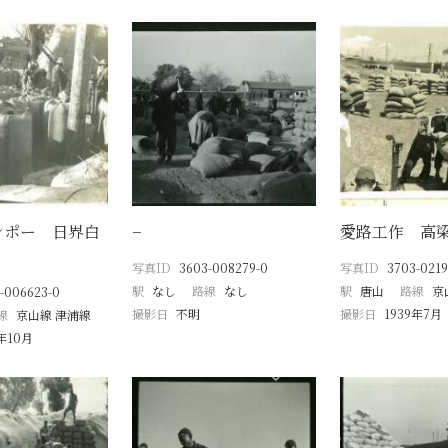
ンポー 日界白
−
愛路工作 高
写真ID
3603-008279-0
写真ID
3703-0219
駅
なし
路線
なし
駅
唐山
路線
京
-006623-0
撮影日
不明
撮影日
1939年7月
線
京山線 津浦線
8年10月