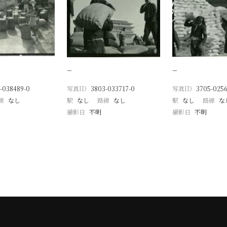
−
−
-038489-0
写真ID
3803-033717-0
写真ID
3705-025
線
なし
駅
なし
路線
なし
駅
なし
路線
な
撮影日
不明
撮影日
不明