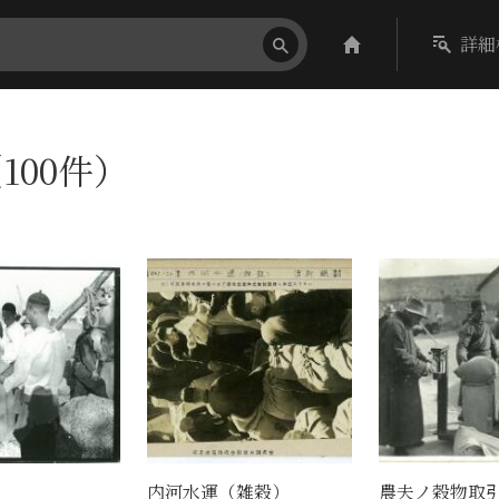
詳細
100件）
内河水運（雑穀）
農夫ノ穀物取