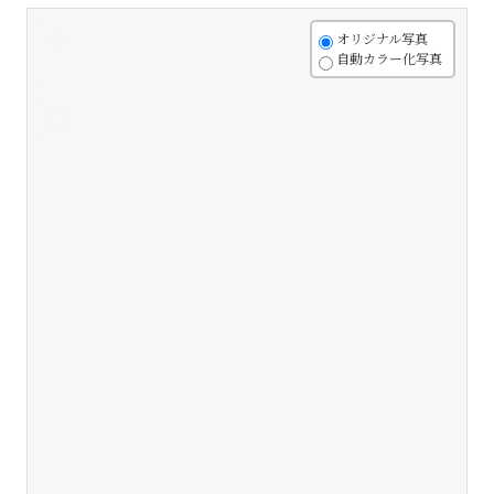
+
オリジナル写真
自動カラー化写真
-