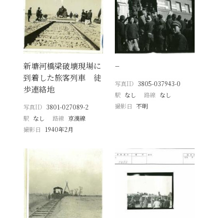
新塘河橋梁破壊現場に
−
到着した旅客列車 徒
写真ID
3805-037943-0
歩連絡地
駅
なし
路線
なし
撮影日
不明
写真ID
3801-027089-2
駅
なし
路線
京漢線
撮影日
1940年2月