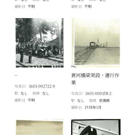
撮影日
不明
撮影日
不明
−
黄河橋梁架設・運行作
業
写真ID
3601-002722-0
駅
なし
路線
なし
写真ID
3601-000158-2
撮影日
不明
駅
なし
路線
京漢線
撮影日
1938年1月