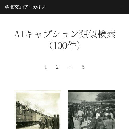
AIキャプション類似検索
（100件）
1
2
…
5