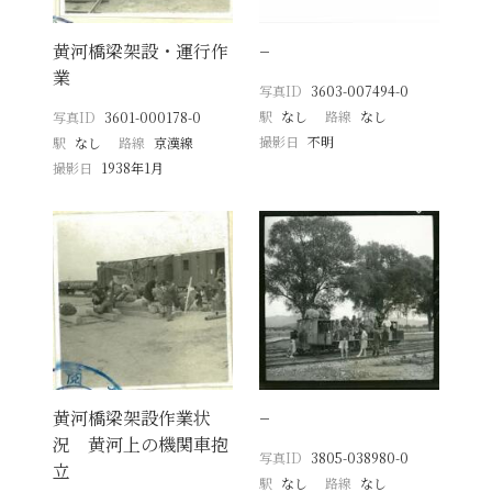
黄河橋梁架設・運行作
−
業
写真ID
3603-007494-0
駅
なし
路線
なし
写真ID
3601-000178-0
撮影日
不明
駅
なし
路線
京漢線
撮影日
1938年1月
黄河橋梁架設作業状
−
況 黄河上の機関車抱
写真ID
3805-038980-0
立
駅
なし
路線
なし