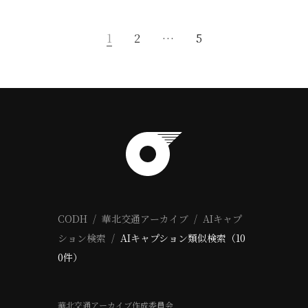
1
2
…
5
CODH
華北交通アーカイブ
AIキャプ
ション検索
AIキャプション類似検索（10
0件）
華北交通アーカイブ作成委員会