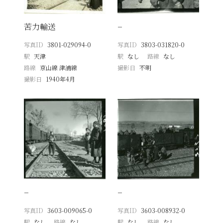
苦力輸送
−
写真ID
3801-029094-0
写真ID
3803-031820-0
駅
天津
駅
なし
路線
なし
路線
京山線 津浦線
撮影日
不明
撮影日
1940年4月
−
−
写真ID
3603-009065-0
写真ID
3603-008932-0
駅
なし
路線
なし
駅
なし
路線
なし