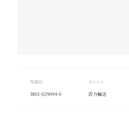
写真ID
タイトル
3801-029094-0
苦力輸送
分類番号
検閲印