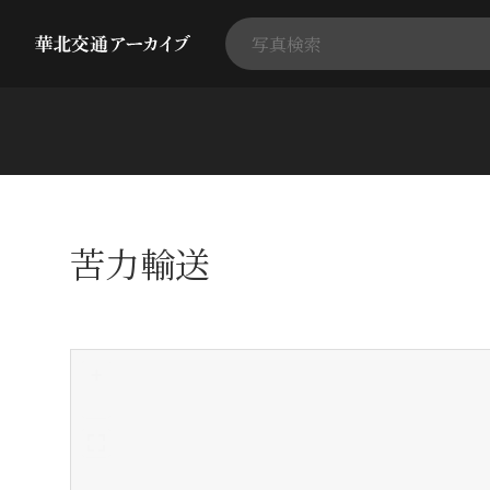
苦力輸送
+
-