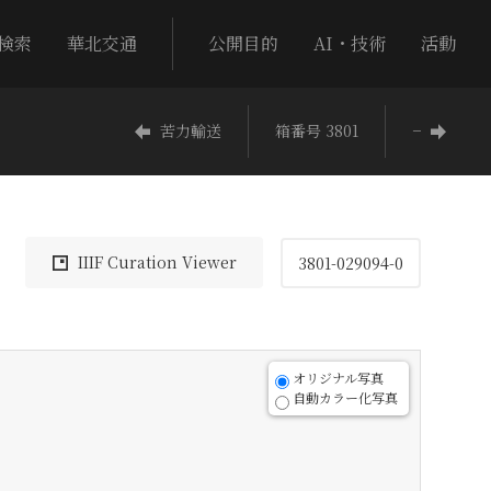
検索
華北交通
公開目的
AI・技術
活動
苦力輸送
箱番号 3801
−
IIIF Curation Viewer
3801-029094-0
オリジナル写真
自動カラー化写真