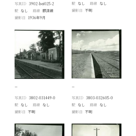
駅
なし
路線
なし
写真ID
3902-bei025-2
撮影日
不明
駅
なし
路線
膠済線
撮影日
1936年9月
−
−
写真ID
3802-031449-0
写真ID
3803-032605-0
駅
なし
路線
なし
駅
なし
路線
なし
撮影日
不明
撮影日
不明