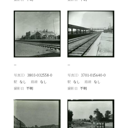
−
−
写真ID
3803-032558-0
写真ID
3701-015640-0
駅
なし
路線
なし
駅
なし
路線
なし
撮影日
不明
撮影日
不明