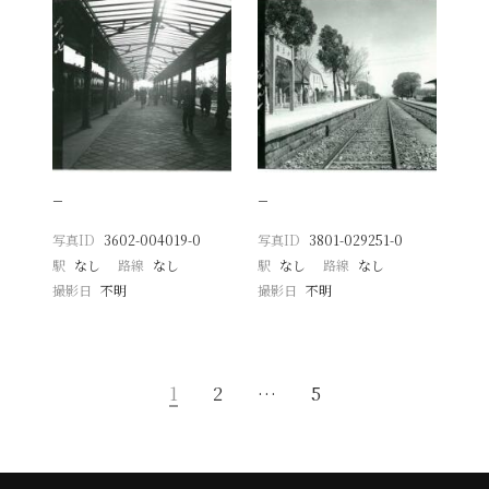
−
−
写真ID
3602-004019-0
写真ID
3801-029251-0
駅
なし
路線
なし
駅
なし
路線
なし
撮影日
不明
撮影日
不明
1
2
…
5