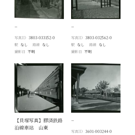
−
−
写真ID
3803-033152-0
写真ID
3803-032562-0
駅
なし
路線
なし
駅
なし
路線
なし
撮影日
不明
撮影日
不明
【貝塚写真】膠済鉄路
−
沿線車站 山東
写真ID
3601-003244-0