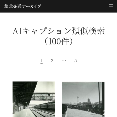
AIキャプション類似検索
（100件）
1
2
…
5