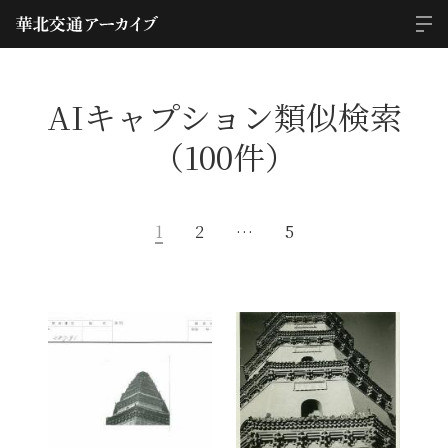
AIキャプション類似検索
（100件）
1
2
…
5