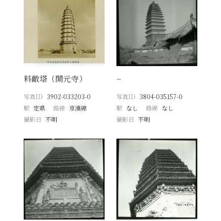
料敵塔（開元寺）
−
写真ID
3902-033203-0
写真ID
3804-035157-0
駅
定県
路線
京漢線
駅
なし
路線
なし
撮影日
不明
撮影日
不明