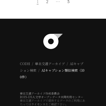
1
2
…
5
CODH
華北交通アーカイブ
AIキャプ
ション検索
AIキャプション類似検索（10
0件）
華北交通アーカイブ作成委員会
ROIS-DS人文学オープンデータ共同利用センター
華北交通アーカイブで提供するデータのご利用にあ
たっては
ライセンス
をご確認下さい。