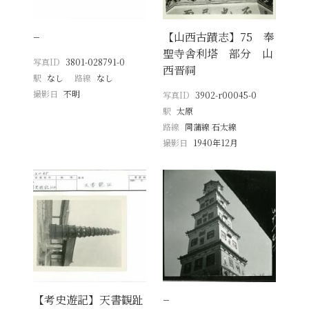
−
【山西古蹟志】75 奉
聖寺舎利塔 部分 山
写真ID
3801-028791-0
西晋祠
駅
なし
路線
なし
撮影日
不明
写真ID
3902-r00045-0
駅
太原
路線
同蒲線 石太線
撮影日
1940年12月
【考史遊記】天書観趾
−