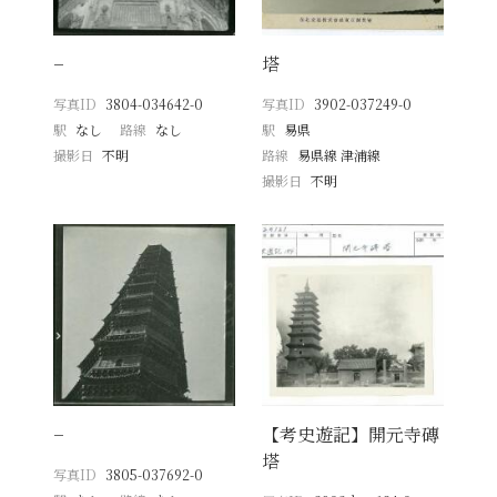
−
塔
写真ID
3804-034642-0
写真ID
3902-037249-0
駅
なし
路線
なし
駅
易県
撮影日
不明
路線
易県線 津浦線
撮影日
不明
−
【考史遊記】開元寺磚
塔
写真ID
3805-037692-0