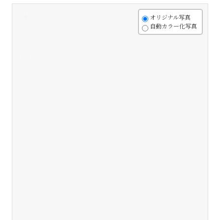
+
オリジナル写真
自動カラー化写真
-