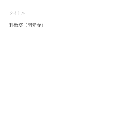
タイトル
料敵塔（開元寺）
駅
定県
路線
京漢線
撮影年月