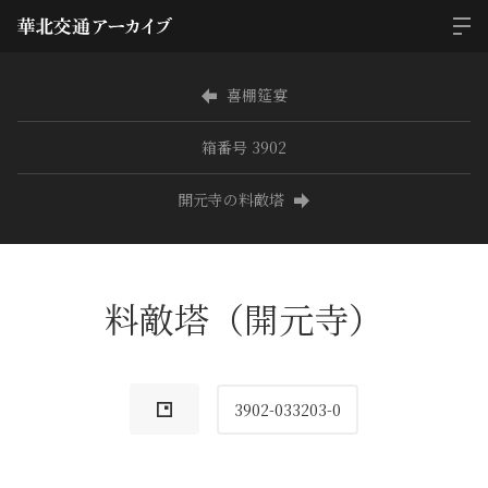
喜棚筵宴
箱番号 3902
開元寺の料敵塔
料敵塔（開元寺）
3902-033203-0