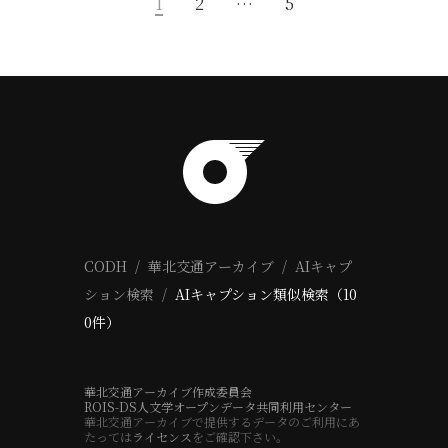
1
2
…
5
CODH
華北交通アーカイブ
AIキャプ
ション検索
AIキャプション類似検索（10
0件）
華北交通アーカイブ作成委員会
ROIS-DS人文学オープンデータ共同利用センター
華北交通アーカイブで提供するデータのご利用にあ
たっては
ライセンス
をご確認下さい。