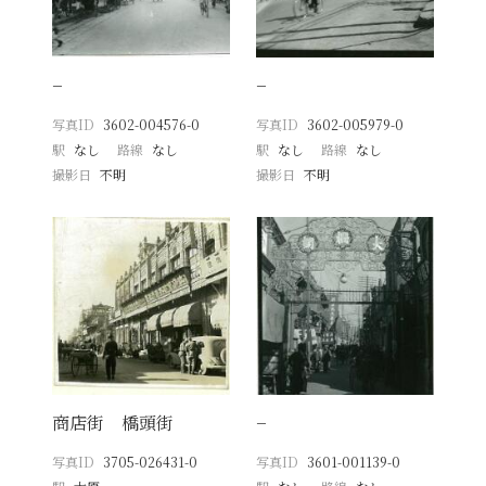
−
−
写真ID
3602-004576-0
写真ID
3602-005979-0
駅
なし
路線
なし
駅
なし
路線
なし
撮影日
不明
撮影日
不明
商店街 橋頭街
−
写真ID
3705-026431-0
写真ID
3601-001139-0