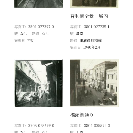
−
普利街全景 城内
写真ID
3801-027397-0
写真ID
3801-027235-1
駅
なし
路線
なし
駅
済南
撮影日
不明
路線
津浦線 膠済線
撮影日
1940年2月
−
橋頭街通り
写真ID
3705-025699-0
写真ID
3804-035572-0
駅
なし
路線
なし
駅
太原