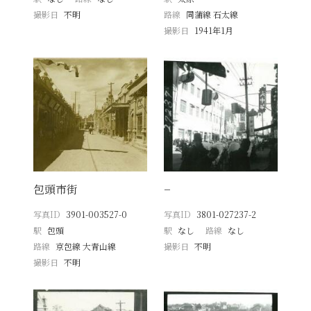
撮影日
不明
路線
同蒲線 石太線
撮影日
1941年1月
包頭市街
−
写真ID
3901-003527-0
写真ID
3801-027237-2
駅
包頭
駅
なし
路線
なし
路線
京包線 大青山線
撮影日
不明
撮影日
不明