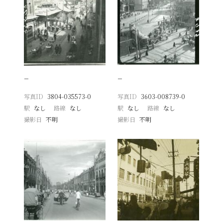
−
−
写真ID
3804-035573-0
写真ID
3603-008739-0
駅
なし
路線
なし
駅
なし
路線
なし
撮影日
不明
撮影日
不明