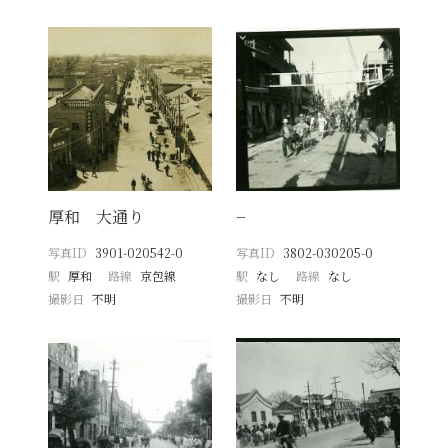
厚和 大通り
−
写真ID
3901-020542-0
写真ID
3802-030205-0
駅
厚和
路線
京包線
駅
なし
路線
なし
撮影日
不明
撮影日
不明