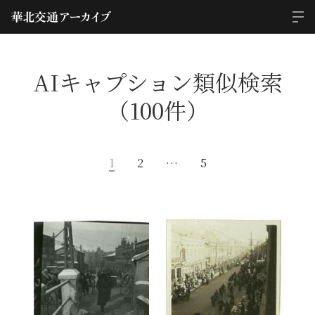
AIキャプション類似検索
（100件）
1
2
…
5