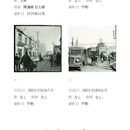
駅
太原
駅
なし
路線
なし
路線
同蒲線 石太線
撮影日
不明
撮影日
1939年11月
−
−
写真ID
3803-034367-0
写真ID
3801-028416-0
駅
なし
路線
なし
駅
なし
路線
なし
撮影日
不明
撮影日
不明