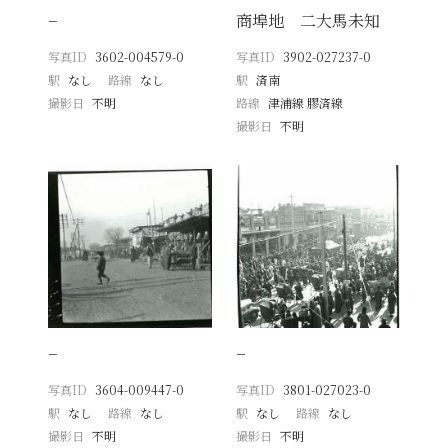
−
商埠地 二大馬未知
写真ID
3602-004579-0
写真ID
3902-027237-0
駅
なし
路線
なし
駅
済南
撮影日
不明
路線
津浦線 膠済線
撮影日
不明
−
−
写真ID
3604-009447-0
写真ID
3801-027023-0
駅
なし
路線
なし
駅
なし
路線
なし
撮影日
不明
撮影日
不明