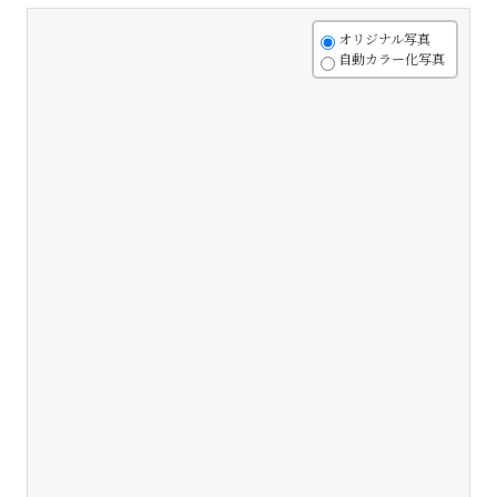
+
オリジナル写真
自動カラー化写真
-