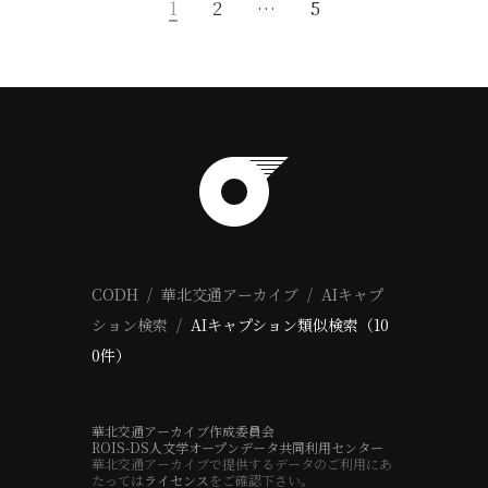
1
2
…
5
CODH
華北交通アーカイブ
AIキャプ
ション検索
AIキャプション類似検索（10
0件）
華北交通アーカイブ作成委員会
ROIS-DS人文学オープンデータ共同利用センター
華北交通アーカイブで提供するデータのご利用にあ
たっては
ライセンス
をご確認下さい。