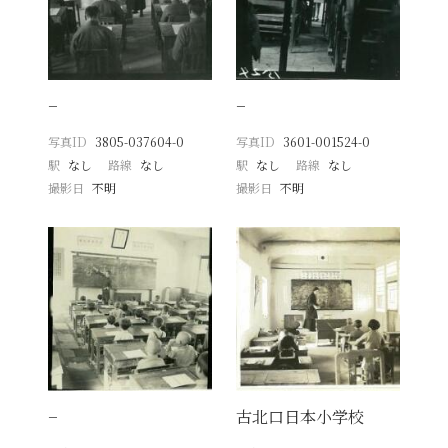
−
−
写真ID
3805-037604-0
写真ID
3601-001524-0
駅
なし
路線
なし
駅
なし
路線
なし
撮影日
不明
撮影日
不明
−
古北口日本小学校