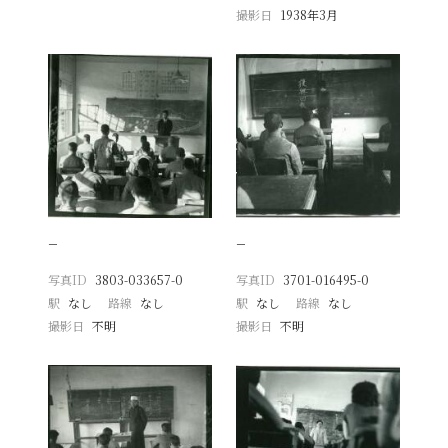
撮影日
1938年3月
−
−
写真ID
3803-033657-0
写真ID
3701-016495-0
駅
なし
路線
なし
駅
なし
路線
なし
撮影日
不明
撮影日
不明