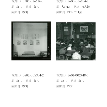
写真ID
3705-024614-0
写真ID
3603-006954-2
駅
なし
路線
なし
駅
古北口
路線
京古線
撮影日
不明
撮影日
1938年11月
−
−
写真ID
3602-005354-2
写真ID
3601-002448-0
駅
なし
路線
なし
駅
なし
路線
なし
撮影日
不明
撮影日
不明