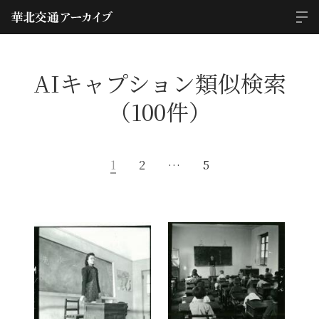
AIキャプション類似検索
（100件）
1
2
…
5