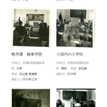
戦学課 極東学院
小招内の小学校
写真ID
3705-025300-0
写真ID
3703-020513-0
駅
天津
駅
厚和
路線
京包線
路線
京山線 津浦線
撮影日
1939年
撮影日
1939年12月