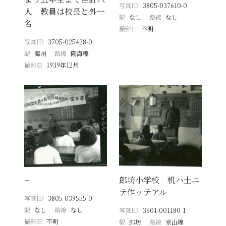
写真ID
3805-037610-0
人 教員は校長と外一
駅
なし
路線
なし
名
撮影日
不明
写真ID
3705-025428-0
駅
海州
路線
隴海線
撮影日
1939年12月
−
郎坊小学校 机ハ土ニ
テ作ッテアル
写真ID
3805-039555-0
駅
なし
路線
なし
写真ID
3601-001180-1
撮影日
不明
駅
郎坊
路線
京山線