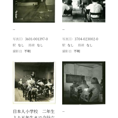
−
−
写真ID
3601-001397-0
写真ID
3704-023002-0
駅
なし
路線
なし
駅
なし
路線
なし
撮影日
不明
撮影日
不明
日本人小学校 二年生
−
より五年生まで合計六