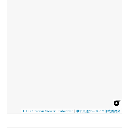
IIIF Curation Viewer Embedded
|
華北交通アーカイブ作成委員会