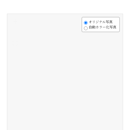
+
オリジナル写真
自動カラー化写真
-