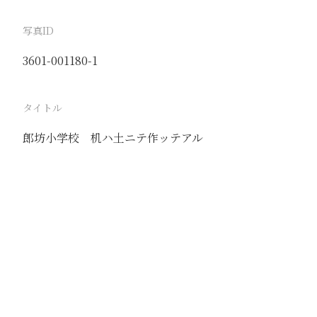
写真ID
3601-001180-1
タイトル
郎坊小学校 机ハ土ニテ作ッテアル
駅
郎坊
路線
京山線