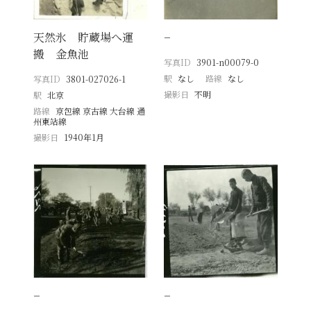
天然氷 貯蔵場へ運
−
搬 金魚池
写真ID
3901-n00079-0
駅
なし
路線
なし
写真ID
3801-027026-1
撮影日
不明
駅
北京
路線
京包線 京古線 大台線 通
州東站線
撮影日
1940年1月
−
−