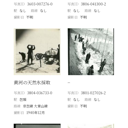
写真ID
3603-007276-0
写真ID
3806-041300-2
駅
なし
路線
なし
駅
なし
路線
なし
撮影日
不明
撮影日
不明
黄河の天然氷採取
−
写真ID
3804-036733-0
写真ID
3801-027026-2
駅
包頭
駅
なし
路線
なし
路線
京包線 大青山線
撮影日
不明
撮影日
1940年12月