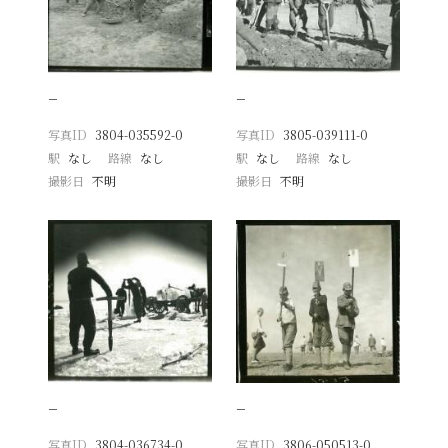
−
−
写真ID
3804-035592-0
写真ID
3805-039111-0
駅
なし
路線
なし
駅
なし
路線
なし
撮影日
不明
撮影日
不明
−
−
写真ID
3804-036734-0
写真ID
3806-050513-0