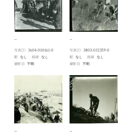
−
−
写真ID
3604-010161-0
写真ID
3803-032359-0
駅
なし
路線
なし
駅
なし
路線
なし
撮影日
不明
撮影日
不明
−
−