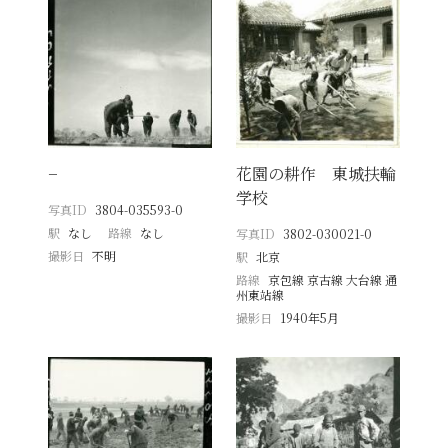
−
花園の耕作 東城扶輪
学校
写真ID
3804-035593-0
駅
なし
路線
なし
写真ID
3802-030021-0
撮影日
不明
駅
北京
路線
京包線 京古線 大台線 通
州東站線
撮影日
1940年5月