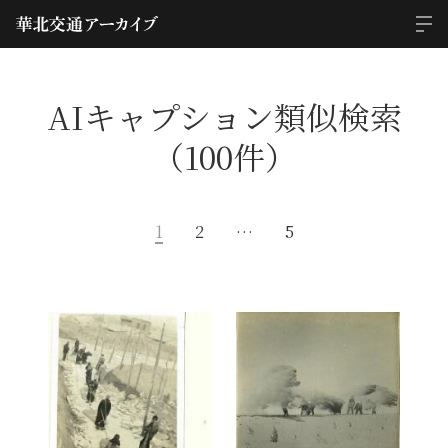
AIキャプション類似検索
（100件）
1
2
…
5