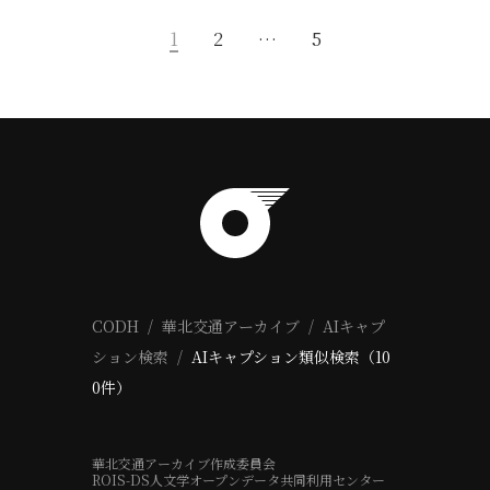
1
2
…
5
CODH
華北交通アーカイブ
AIキャプ
ション検索
AIキャプション類似検索（10
0件）
華北交通アーカイブ作成委員会
ROIS-DS人文学オープンデータ共同利用センター