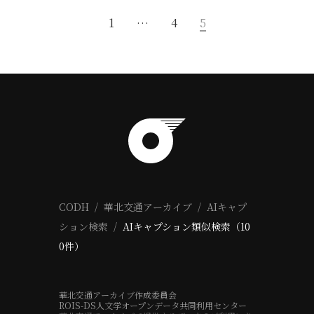
1
…
4
5
CODH
華北交通アーカイブ
AIキャプ
ション検索
AIキャプション類似検索（10
0件）
華北交通アーカイブ作成委員会
ROIS-DS人文学オープンデータ共同利用センター