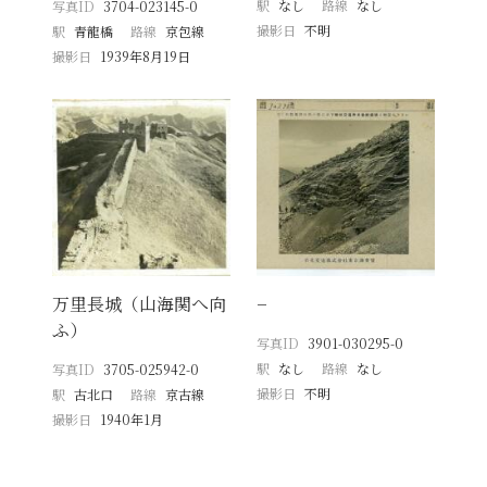
駅
なし
路線
なし
写真ID
3704-023145-0
撮影日
不明
駅
青龍橋
路線
京包線
撮影日
1939年8月19日
万里長城（山海関へ向
−
ふ）
写真ID
3901-030295-0
駅
なし
路線
なし
写真ID
3705-025942-0
撮影日
不明
駅
古北口
路線
京古線
撮影日
1940年1月