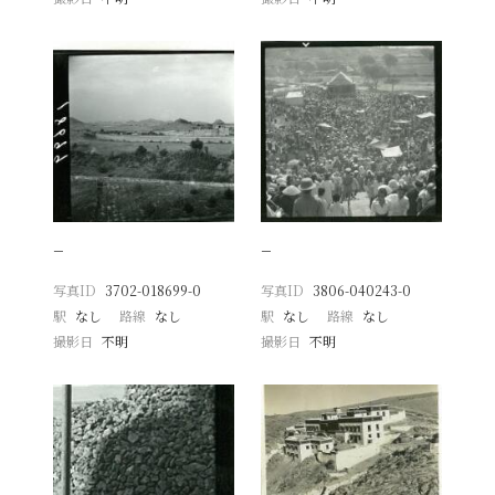
−
−
写真ID
3702-018699-0
写真ID
3806-040243-0
駅
なし
路線
なし
駅
なし
路線
なし
撮影日
不明
撮影日
不明