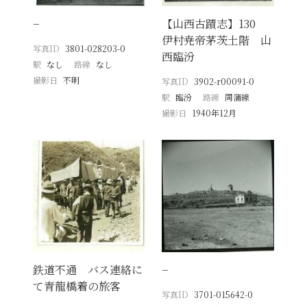
−
【山西古蹟志】130
伊村尭帝茅茨土階 山
写真ID
3801-028203-0
西臨汾
駅
なし
路線
なし
撮影日
不明
写真ID
3902-r00091-0
駅
臨汾
路線
同蒲線
撮影日
1940年12月
鉄道不通 バス連絡に
−
て青龍橋着の旅客
写真ID
3701-015642-0