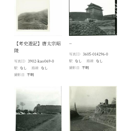
【考史遊記】唐太宗昭
−
陵
写真ID
3605-014296-0
駅
なし
路線
なし
写真ID
3902-kao069-0
撮影日
不明
駅
なし
路線
なし
撮影日
不明