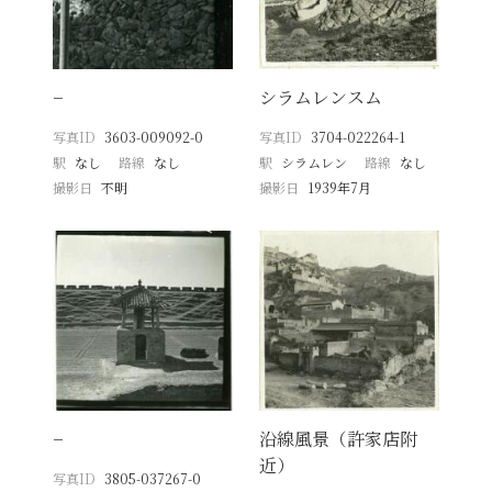
−
シラムレンスム
写真ID
3603-009092-0
写真ID
3704-022264-1
駅
なし
路線
なし
駅
シラムレン
路線
なし
撮影日
不明
撮影日
1939年7月
−
沿線風景（許家店附
近）
写真ID
3805-037267-0