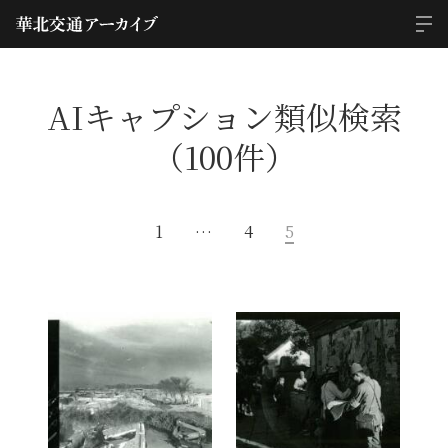
AIキャプション類似検索
（100件）
1
…
4
5