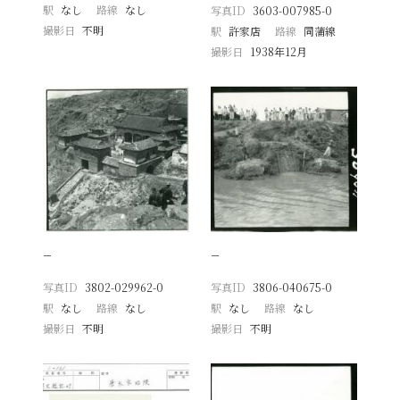
駅
なし
路線
なし
写真ID
3603-007985-0
撮影日
不明
駅
許家店
路線
同蒲線
撮影日
1938年12月
−
−
写真ID
3802-029962-0
写真ID
3806-040675-0
駅
なし
路線
なし
駅
なし
路線
なし
撮影日
不明
撮影日
不明