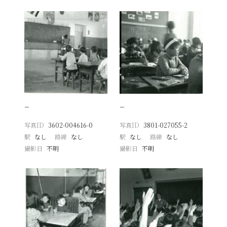
−
−
写真ID
3602-004616-0
写真ID
3801-027055-2
駅
なし
路線
なし
駅
なし
路線
なし
撮影日
不明
撮影日
不明