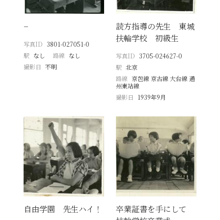
−
読方指導の先生 東城
扶輪学校 初級生
写真ID
3801-027051-0
駅
なし
路線
なし
写真ID
3705-024627-0
撮影日
不明
駅
北京
路線
京包線 京古線 大台線 通
州東站線
撮影日
1939年9月
自由学園 先生ハイ！
卒業証書を手にして