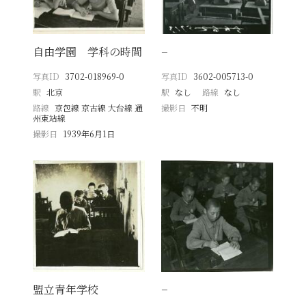
自由学園 学科の時間
−
写真ID
3702-018969-0
写真ID
3602-005713-0
駅
北京
駅
なし
路線
なし
路線
京包線 京古線 大台線 通
撮影日
不明
州東站線
撮影日
1939年6月1日
盟立青年学校
−