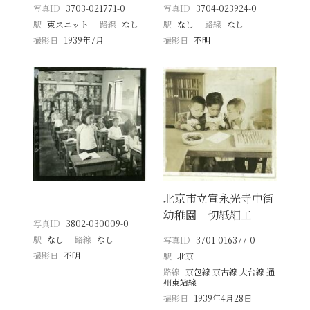
写真ID
3703-021771-0
写真ID
3704-023924-0
駅
東スニット
路線
なし
駅
なし
路線
なし
撮影日
1939年7月
撮影日
不明
−
北京市立宣永光寺中街
幼稚園 切紙細工
写真ID
3802-030009-0
駅
なし
路線
なし
写真ID
3701-016377-0
撮影日
不明
駅
北京
路線
京包線 京古線 大台線 通
州東站線
撮影日
1939年4月28日