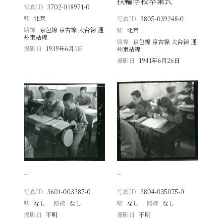
扶輪学校卒業式
写真ID
3702-018971-0
駅
北京
写真ID
3805-039248-0
路線
京包線 京古線 大台線 通
駅
北京
州東站線
路線
京包線 京古線 大台線 通
撮影日
1939年6月1日
州東站線
撮影日
1941年6月26日
−
−
写真ID
3601-003287-0
写真ID
3804-035075-0
駅
なし
路線
なし
駅
なし
路線
なし
撮影日
不明
撮影日
不明