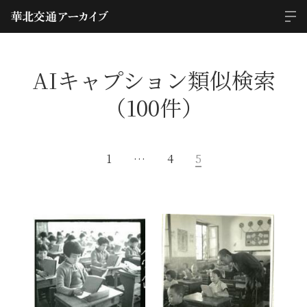
AIキャプション類似検索
（100件）
1
…
4
5