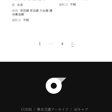
撮影日
不明
駅
北京
路線
京包線 京古線 大台線 通
州東站線
撮影日
不明
1
…
4
5
CODH
華北交通アーカイブ
AIキャプ