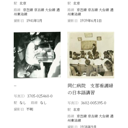
駅
北京
駅
北京
路線
京包線 京古線 大台線 通
路線
京包線 京古線 大台線 通
州東站線
州東站線
撮影日
1941年1月
撮影日
1939年6月1日
−
同仁病院 支那看護婦
の日本語講習
写真ID
3705-025460-0
駅
なし
路線
なし
写真ID
3602-005395-0
撮影日
不明
駅
北京
路線
京包線 京古線 大台線 通
州東站線
撮影日
1938年9月