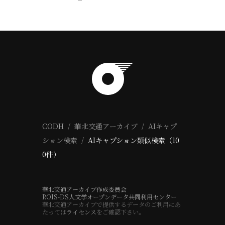
CODH
華北交通アーカイブ
AIキャプ
ション検索
AIキャプション類似検索（10
0件）
華北交通アーカイブ作成委員会
ROIS-DS人文学オープンデータ共同利用センター
華北交通アーカイブで提供するデータのご利用にあ
たっては
ライセンス
をご確認下さい。