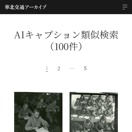
AIキャプション類似検索
（100件）
1
2
…
5