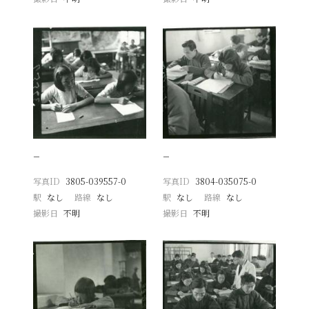
−
−
写真ID
3805-039557-0
写真ID
3804-035075-0
駅
なし
路線
なし
駅
なし
路線
なし
撮影日
不明
撮影日
不明