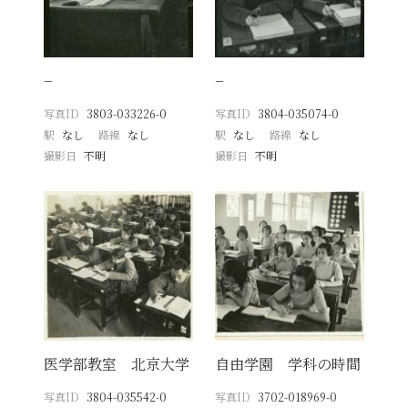
−
−
写真ID
3803-033226-0
写真ID
3804-035074-0
駅
なし
路線
なし
駅
なし
路線
なし
撮影日
不明
撮影日
不明
医学部教室 北京大学
自由学園 学科の時間
写真ID
3804-035542-0
写真ID
3702-018969-0