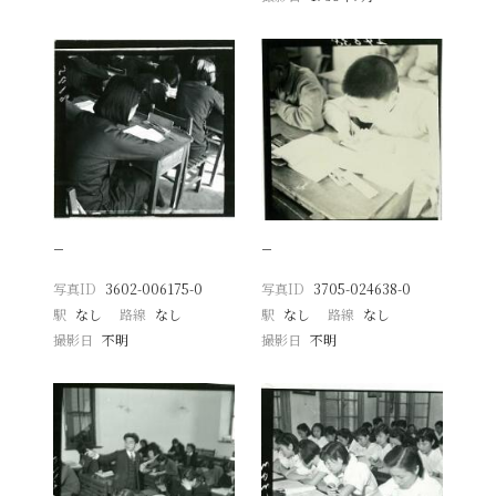
−
−
写真ID
3602-006175-0
写真ID
3705-024638-0
駅
なし
路線
なし
駅
なし
路線
なし
撮影日
不明
撮影日
不明