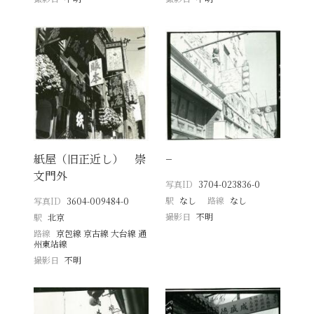
紙屋（旧正近し） 崇
−
文門外
写真ID
3704-023836-0
駅
なし
路線
なし
写真ID
3604-009484-0
撮影日
不明
駅
北京
路線
京包線 京古線 大台線 通
州東站線
撮影日
不明