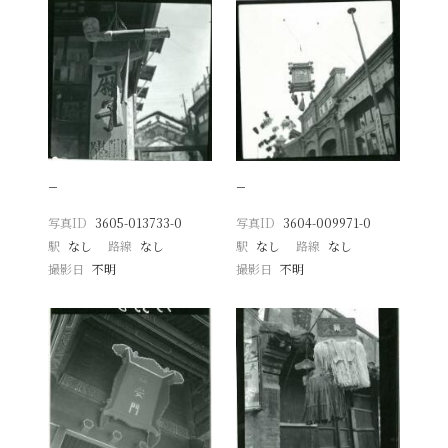
−
−
写真ID
3605-013733-0
写真ID
3604-009971-0
駅
なし
路線
なし
駅
なし
路線
なし
撮影日
不明
撮影日
不明