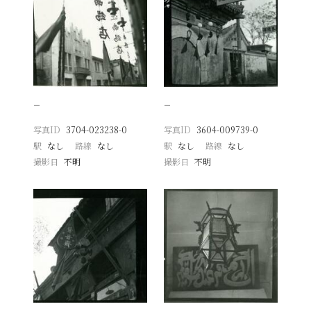
−
−
写真ID
3704-023238-0
写真ID
3604-009739-0
駅
なし
路線
なし
駅
なし
路線
なし
撮影日
不明
撮影日
不明