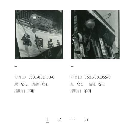
−
−
写真ID
3601-001933-0
写真ID
3601-001365-0
駅
なし
路線
なし
駅
なし
路線
なし
撮影日
不明
撮影日
不明
1
2
…
5