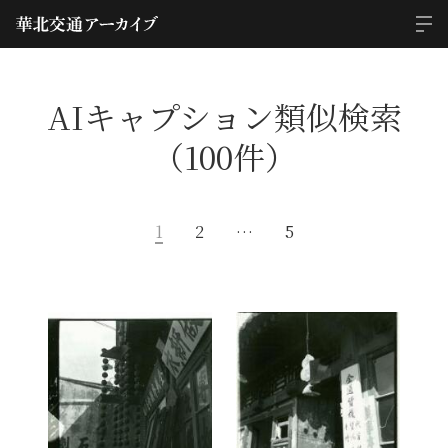
AIキャプション類似検索
（100件）
1
2
…
5