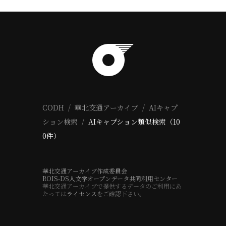
CODH
華北交通アーカイブ
AIキャプ
ション検索
AIキャプション類似検索（10
0件）
華北交通アーカイブ作成委員会
ROIS-DS人文学オープンデータ共同利用センター
華北交通アーカイブで提供するデータのご利用にあ
たっては
ライセンス
をご確認下さい。