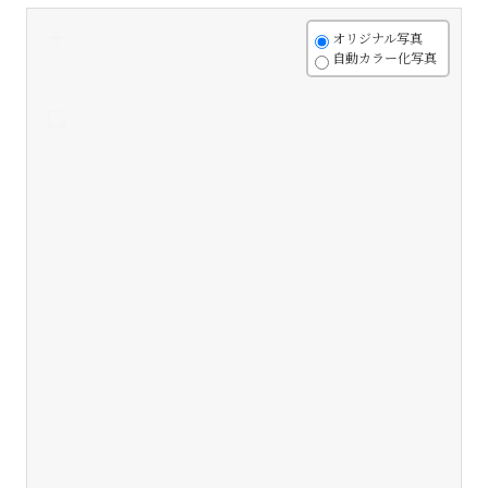
+
オリジナル写真
自動カラー化写真
-