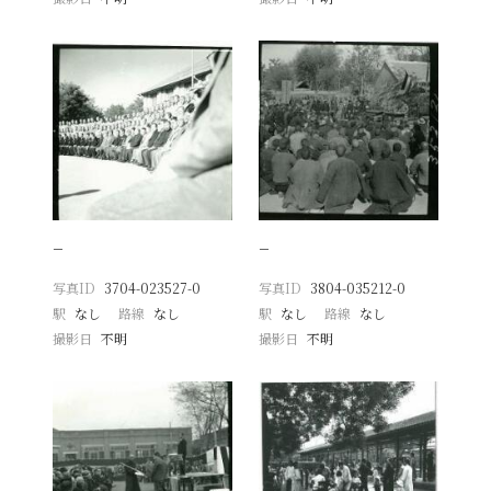
−
−
写真ID
3704-023527-0
写真ID
3804-035212-0
駅
なし
路線
なし
駅
なし
路線
なし
撮影日
不明
撮影日
不明