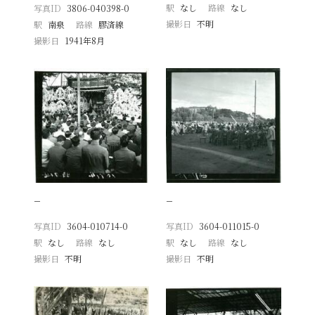
駅
なし
路線
なし
写真ID
3806-040398-0
撮影日
不明
駅
南泉
路線
膠済線
撮影日
1941年8月
−
−
写真ID
3604-010714-0
写真ID
3604-011015-0
駅
なし
路線
なし
駅
なし
路線
なし
撮影日
不明
撮影日
不明