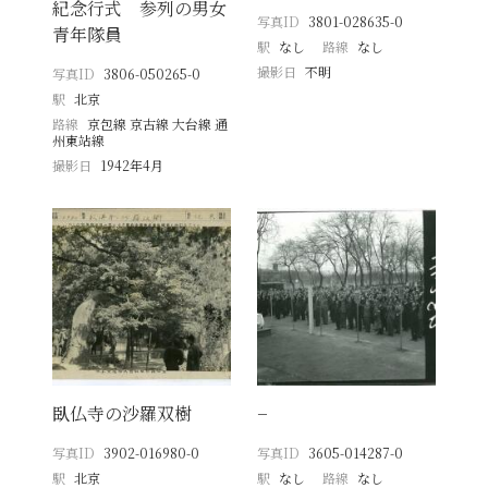
紀念行式 参列の男女
写真ID
3801-028635-0
青年隊員
駅
なし
路線
なし
撮影日
不明
写真ID
3806-050265-0
駅
北京
路線
京包線 京古線 大台線 通
州東站線
撮影日
1942年4月
臥仏寺の沙羅双樹
−
写真ID
3902-016980-0
写真ID
3605-014287-0
駅
北京
駅
なし
路線
なし