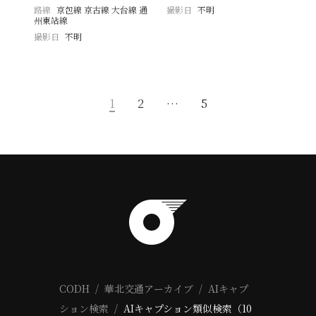
路線
京包線 京古線 大台線 通
撮影日
不明
州東站線
撮影日
不明
1
2
…
5
CODH
華北交通アーカイブ
AIキャプ
ション検索
AIキャプション類似検索（10