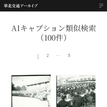
AIキャプション類似検索
（100件）
1
2
…
5