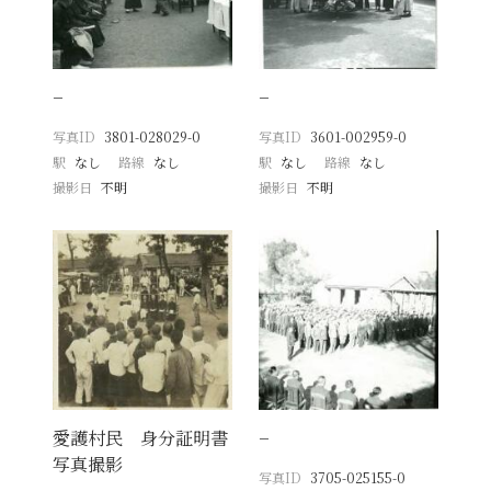
−
−
写真ID
3801-028029-0
写真ID
3601-002959-0
駅
なし
路線
なし
駅
なし
路線
なし
撮影日
不明
撮影日
不明
愛護村民 身分証明書
−
写真撮影
写真ID
3705-025155-0