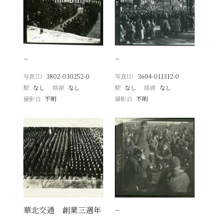
−
−
写真ID
3802-030252-0
写真ID
3604-011312-0
駅
なし
路線
なし
駅
なし
路線
なし
撮影日
不明
撮影日
不明
華北交通 創業三週年
−