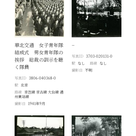
華北交通 女子青年隊
−
結成式 男女青年隊の
写真ID
3703-020131-0
挨拶 総裁の訓示を聴
駅
なし
路線
なし
く隊員
撮影日
不明
写真ID
3806-040368-0
駅
北京
路線
京包線 京古線 大台線 通
州東站線
撮影日
1941年9月