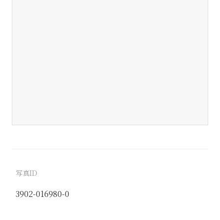
写真ID
3902-016980-0