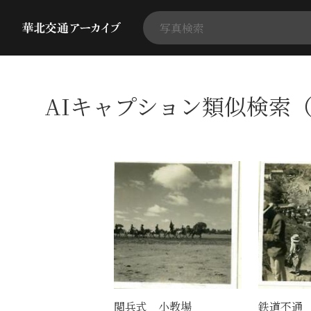
AIキャプション類似検索（
閲兵式 小教場
鉄道不通