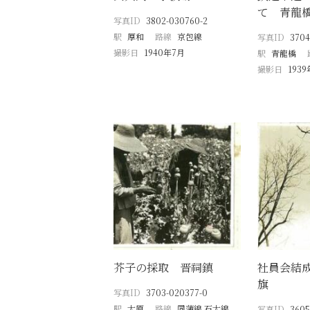
て 青龍
写真ID
3802-030760-2
駅
厚和
路線
京包線
写真ID
3704
撮影日
1940年7月
駅
青龍橋
撮影日
193
芥子の採取 晋祠鎮
社員会結
旗
写真ID
3703-020377-0
駅
太原
路線
同蒲線 石太線
写真ID
3605