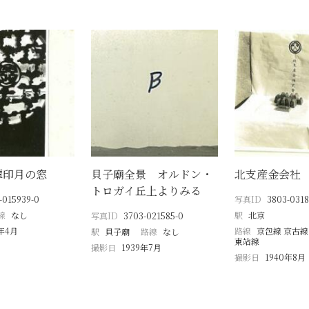
潭印月の窓
貝子廟全景 オルドン・
北支産金会社
トロガイ丘上よりみる
-015939-0
写真ID
3803-0318
線
なし
駅
北京
写真ID
3703-021585-0
9年4月
路線
京包線 京古線
駅
貝子廟
路線
なし
東站線
撮影日
1939年7月
撮影日
1940年8月