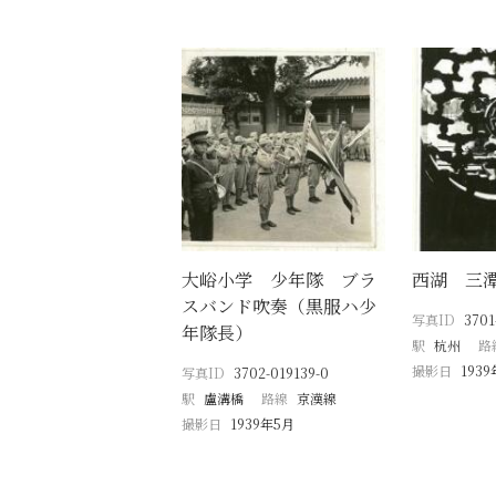
大峪小学 少年隊 ブラ
西湖 三
スバンド吹奏（黒服ハ少
写真ID
3701
年隊長）
駅
杭州
路
撮影日
193
写真ID
3702-019139-0
駅
盧溝橋
路線
京漢線
撮影日
1939年5月