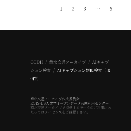
1
2
3
…
5
CODH
華北交通アーカイブ
AIキャプ
ション検索
AIキャプション類似検索（10
0件）
華北交通アーカイブ作成委員会
ROIS-DS人文学オープンデータ共同利用センター
華北交通アーカイブで提供するデータのご利用にあ
たっては
ライセンス
をご確認下さい。