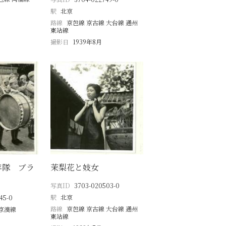
駅
北京
路線
京包線 京古線 大台線 通州
東站線
撮影日
1939年8月
年隊 ブラ
茉梨花と妓女
写真ID
3703-020503-0
駅
北京
45-0
路線
京包線 京古線 大台線 通州
京漢線
東站線