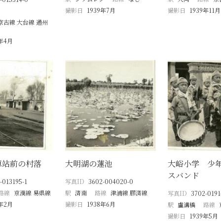
撮影日
1939年7月
撮影日
1939年11月
京古線 大台線 通州
9年4月
車站前の村落
大明湖の蓮池
大峪小学 少
スバンド
-013195-1
写真ID
3602-004020-0
路線
京漢線 易県線
駅
済南
路線
津浦線 膠済線
写真ID
3702-0191
9年2月
撮影日
1938年6月
駅
盧溝橋
路線
撮影日
1939年5月