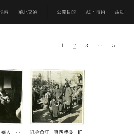
検索
華北交通
公開目的
AI・技術
活動
1
2
3
…
5
る婦人 小
紙金魚灯 東四牌楼 旧