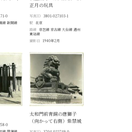
正月の玩具
71-0
写真ID
3801-027103-1
漢線 新開線
駅
北京
路線
京包線 京古線 大台線 通州
東站線
撮影日
1940年2月
太和門前青銅の唐獅子
（向かって右側）紫禁城
58-0
包線 同蒲線
写真ID
3704-022749-0