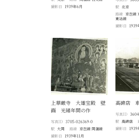
撮影日
1939年6月
駅
北京
路線
京包線 
東站線
撮影日
193
上華厳寺 大雄宝殿 壁
高碑店 
画 光緒年間の作
写真ID
3604
駅
高碑店
写真ID
3705-026369-0
撮影日
193
駅
大同
路線
京包線 同蒲線
撮影日
1939年11月