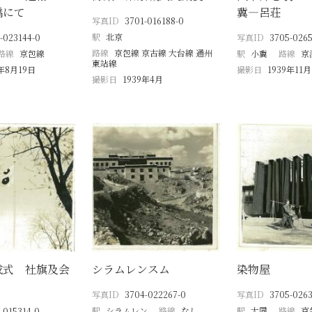
橋にて
冀―呂荘
写真ID
3701-016188-0
駅
北京
-023144-0
写真ID
3705-0265
路線
京包線 京古線 大台線 通州
路線
京包線
駅
小冀
路線
京
東站線
9年8月19日
撮影日
1939年11月
撮影日
1939年4月
成式 社旗及会
シラムレンスム
染物屋
写真ID
3704-022267-0
写真ID
3705-0263
駅
シラムレン
路線
なし
駅
大同
路線
京
-015314-0