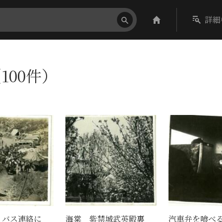
詳細
100件）
 バス連絡に
海棠 紫禁城武英殿裏
汽車弁を喰べ