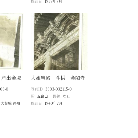
撮影日
1939年7月
 産出金塊
大雄宝殿 斗栱 金閣寺
08-0
写真ID
3803-032115-0
駅
五台山
路線
なし
 大台線 通州
撮影日
1940年7月