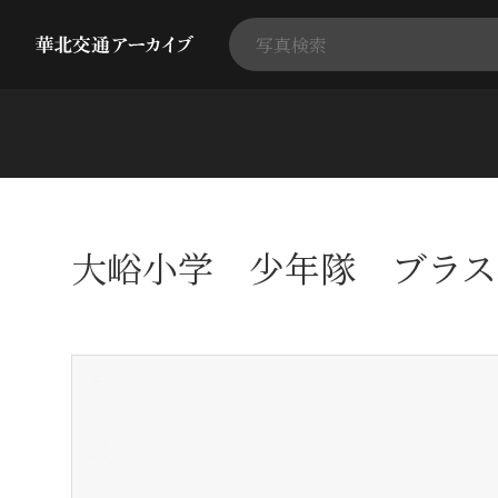
大峪小学 少年隊 ブラス
+
-