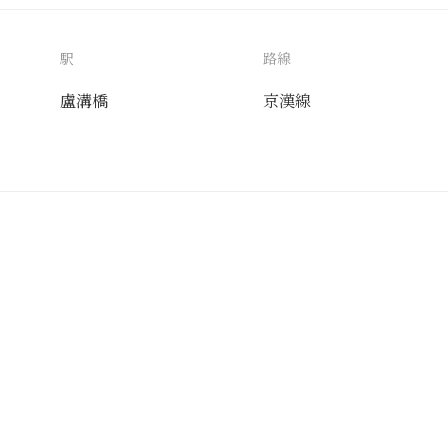
駅
路線
盧溝橋
京漢線
送付先
使用目的
AIタグ