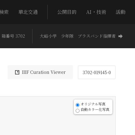
検索
華北交通
公開目的
AI・技術
活動
箱番号 3702
大峪小学 少年隊 ブラスバンド指揮者
IIIF Curation Viewer
3702-019145-0
オリジナル写真
自動カラー化写真