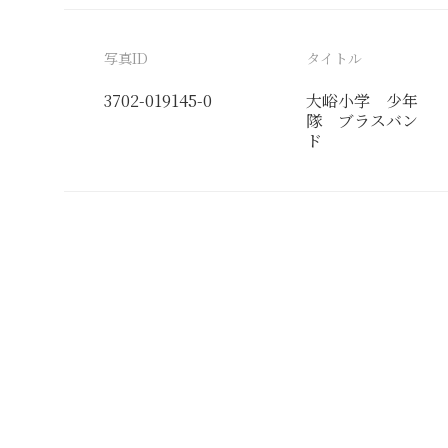
写真ID
タイトル
3702-019145-0
大峪小学 少年
隊 ブラスバン
ド
分類番号
検閲印