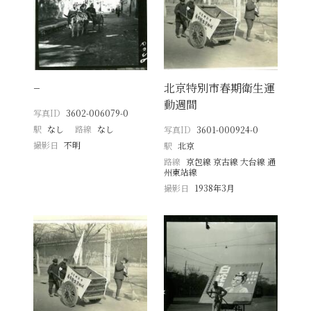
−
北京特別市春期衛生運
動週間
写真ID
3602-006079-0
駅
なし
路線
なし
写真ID
3601-000924-0
撮影日
不明
駅
北京
路線
京包線 京古線 大台線 通
州東站線
撮影日
1938年3月