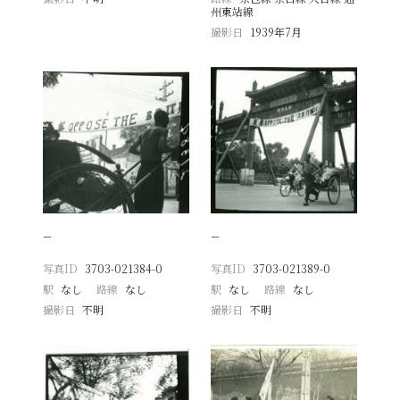
州東站線
撮影日
1939年7月
−
−
写真ID
3703-021384-0
写真ID
3703-021389-0
駅
なし
路線
なし
駅
なし
路線
なし
撮影日
不明
撮影日
不明