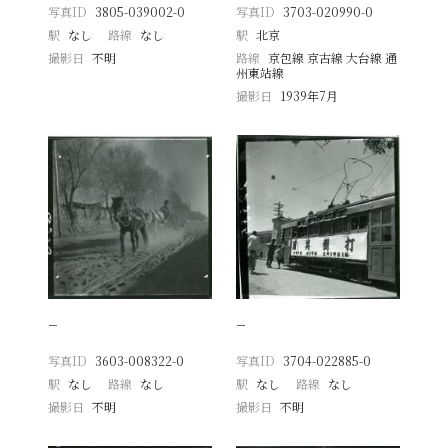
写真ID
3805-039002-0
写真ID
3703-020990-0
駅
なし
路線
なし
駅
北京
撮影日
不明
路線
京包線 京古線 大台線 通
州東站線
撮影日
1939年7月
−
−
写真ID
3603-008322-0
写真ID
3704-022885-0
駅
なし
路線
なし
駅
なし
路線
なし
撮影日
不明
撮影日
不明