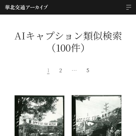
AIキャプション類似検索
（100件）
1
2
…
5