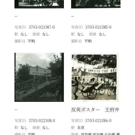
−
−
写真ID
3703-021387-0
写真ID
3703-021385-0
駅
なし
路線
なし
駅
なし
路線
なし
撮影日
不明
撮影日
不明
−
反英ポスター 王府井
写真ID
3703-022108-0
写真ID
3703-021386-0
駅
なし
路線
なし
駅
北京
撮影日
不明
路線
京包線 京古線 大台線 通