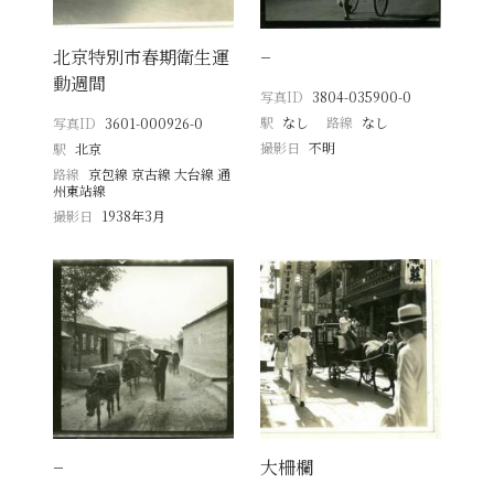
北京特別市春期衛生運
−
動週間
写真ID
3804-035900-0
駅
なし
路線
なし
写真ID
3601-000926-0
撮影日
不明
駅
北京
路線
京包線 京古線 大台線 通
州東站線
撮影日
1938年3月
−
大柵欄