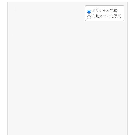
+
オリジナル写真
自動カラー化写真
-