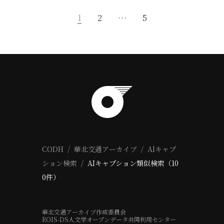
1
2
…
5
CODH
華北交通アーカイブ
AIキャプ
ション検索
AIキャプション類似検索（10
0件）
華北交通アーカイブ作成委員会
ROIS-DS人文学オープンデータ共同利用センター