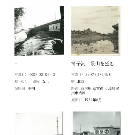
−
筒子河 景山を望む
写真ID
3802-031063-0
写真ID
3702-018736-0
駅
なし
路線
なし
駅
北京
撮影日
不明
路線
京包線 京古線 大台線 通
州東站線
撮影日
1939年6月