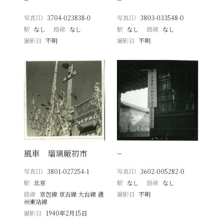
写真ID
3704-023838-0
写真ID
3803-033548-0
駅
なし
路線
なし
駅
なし
路線
なし
撮影日
不明
撮影日
不明
風車 瑠璃厰初市
−
写真ID
3801-027254-1
写真ID
3602-005282-0
駅
北京
駅
なし
路線
なし
路線
京包線 京古線 大台線 通
撮影日
不明
州東站線
撮影日
1940年2月15日