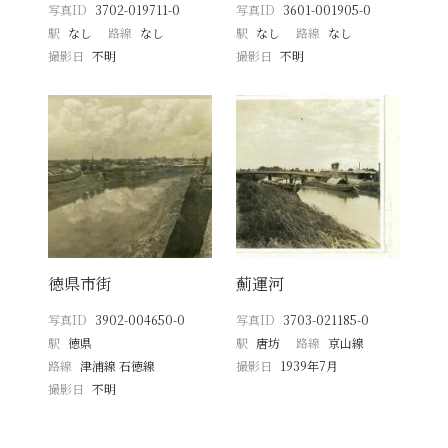
写真ID
3702-019711-0
写真ID
3601-001905-0
駅
なし
路線
なし
駅
なし
路線
なし
撮影日
不明
撮影日
不明
徳県市街
薊運河
写真ID
3902-004650-0
写真ID
3703-021185-0
駅
徳県
駅
唐坊
路線
京山線
路線
津浦線 石徳線
撮影日
1939年7月
撮影日
不明