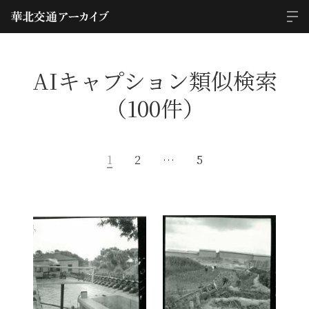
AIキャプション類似検索
（100件）
1
2
…
5