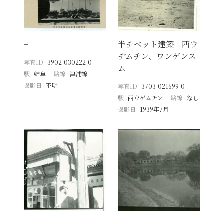
−
半チベット建築 西ウ
ヂムチン、ワンゲンス
写真ID
3902-030222-0
ム
駅
蚌阜
路線
津浦線
撮影日
不明
写真ID
3703-021699-0
駅
西ウゲムチン
路線
なし
撮影日
1939年7月
−
−