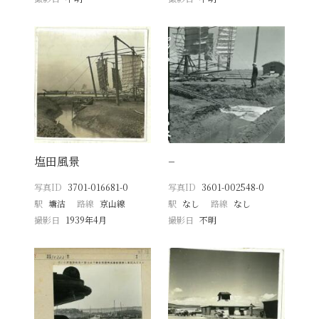
塩田風景
−
写真ID
3701-016681-0
写真ID
3601-002548-0
駅
塘沽
路線
京山線
駅
なし
路線
なし
撮影日
1939年4月
撮影日
不明