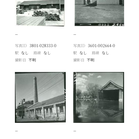
−
−
写真ID
3801-028333-0
写真ID
3601-002664-0
駅
なし
路線
なし
駅
なし
路線
なし
撮影日
不明
撮影日
不明
−
−