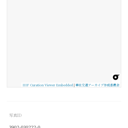
IIIF Curation Viewer Embedded
|
華北交通アーカイブ作成委員会
写真ID
3902-030222-0