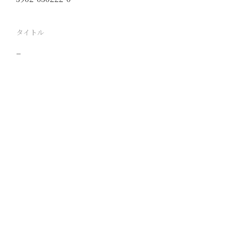
タイトル
−
駅
蚌阜
路線
津浦線
撮影年月