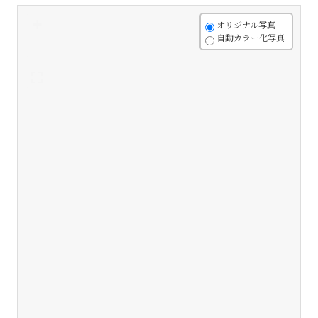
+
オリジナル写真
自動カラー化写真
-