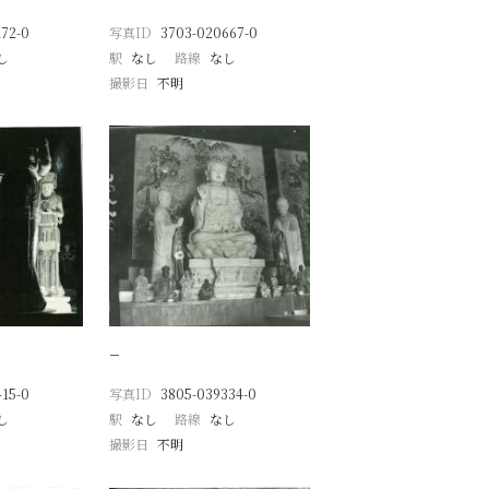
72-0
写真ID
3703-020667-0
し
駅
なし
路線
なし
撮影日
不明
−
15-0
写真ID
3805-039334-0
し
駅
なし
路線
なし
撮影日
不明