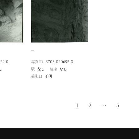
−
22-0
写真ID
3703-020695-0
し
駅
なし
路線
なし
撮影日
不明
1
2
…
5