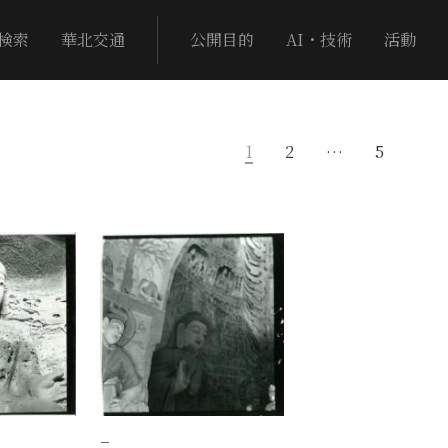
検索
華北交通
公開目的
AI・技術
活動
1
2
…
5
−