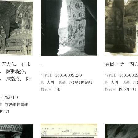
 五大仏 右よ
−
雲崗ニテ 西
仏 阿弥陀仏
写真ID
3601-003512-0
写真ID
3601-0035
仏 成就仏 阿
駅
大同
路線
京包線 同蒲線
駅
大同
路線
京
撮影日
不明
撮影日
1938年6月
-026371-0
線
京包線 同蒲線
年11月