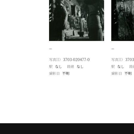
−
−
写真ID
3703-020477-0
写真ID
3703
駅
なし
路線
なし
駅
なし
路
撮影日
不明
撮影日
不明