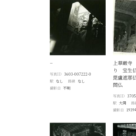
−
上華厳寺
り 宝生
写真ID
3603-007222-0
毘盧遮那
駅
なし
路線
なし
閦仏
撮影日
不明
写真ID
3705
駅
大同
路
撮影日
1939