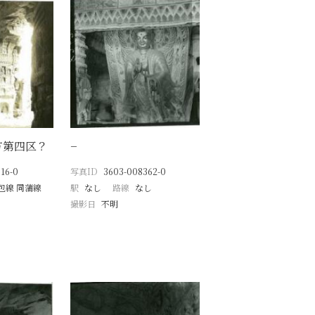
方第四区？
−
16-0
写真ID
3603-008362-0
包線 同蒲線
駅
なし
路線
なし
撮影日
不明