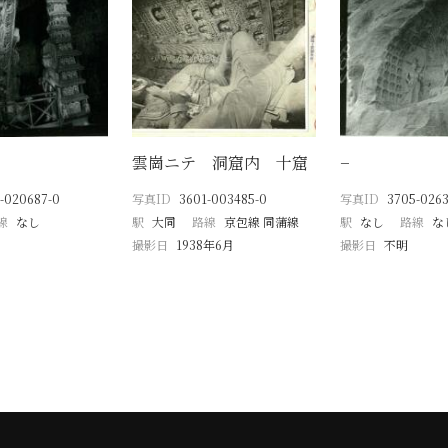
雲崗ニテ 洞窟内 十窟
−
-020687-0
写真ID
3601-003485-0
写真ID
3705-0263
線
なし
駅
大同
路線
京包線 同蒲線
駅
なし
路線
な
撮影日
1938年6月
撮影日
不明