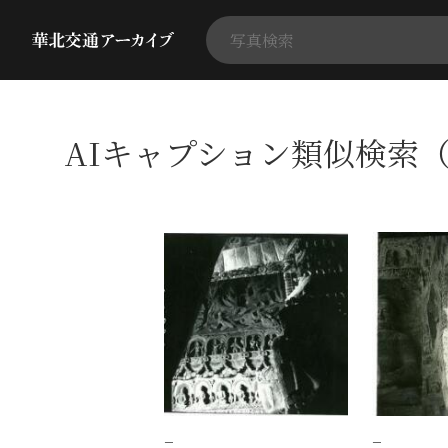
AIキャプション類似検索（
−
−