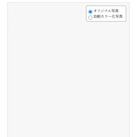
+
オリジナル写真
自動カラー化写真
-